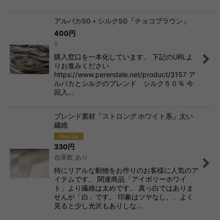
アルパカ50＋シルク50「チョコブラウン」
400
円
0
購入窓口を一本化しています。 下記のURLよ
りお進みください
https://www.perendale.net/product/3157 ア
ルパカとシルクのブレンド シルク５０％ 今
回入…
ブレンド素材「ストロング ホワイト系」太い
繊維
330
円
在庫数 あり
特にリアルな動物をお作りのお客様に人気のア
イテムです。 関連商品「アイボリーホワイ
ト」より繊維は太めです。 真っ白ではありま
せんが「白」です。 印象はツヤなし、、よく
見ると少し光沢もありしな…