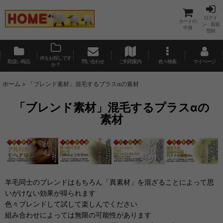
ログイ
カートの
ン 新規
中身
登録
何をお探しです
取扱い商品
問い合わせ
ご利用案内
色々検索
マイページ
か？
ホーム
>
「ブレンド素材」混毛するプラスαの素材
「ブレンド素材」混毛するプラスαの
素材
羊毛同士のブレンドはもちろん「異素材」を混ざることによって思
いがけない効果が得られます
色々ブレンドして試して楽しんでください
組み合わせによっては無限の可能性があります