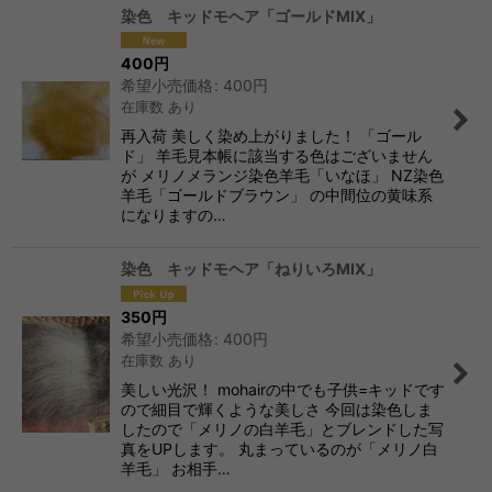
染色 キッドモヘア「ゴールドMIX」
400
円
希望小売価格
:
400
円
在庫数 あり
再入荷 美しく染め上がりました！ 「ゴール
ド」 羊毛見本帳に該当する色はございません
が メリノメランジ染色羊毛「いなほ」 NZ染色
羊毛「ゴールドブラウン」 の中間位の黄味系
になりますの…
染色 キッドモヘア「ねりいろMIX」
350
円
希望小売価格
:
400
円
在庫数 あり
美しい光沢！ mohairの中でも子供=キッドです
ので細目で輝くような美しさ 今回は染色しま
したので「メリノの白羊毛」とブレンドした写
真をUPします。 丸まっているのが「メリノ白
羊毛」 お相手…