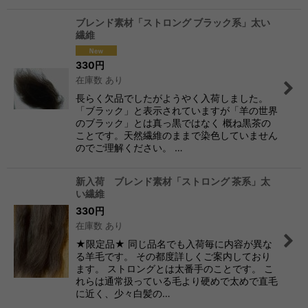
ブレンド素材「ストロング ブラック系」太い
繊維
330
円
在庫数 あり
長らく欠品でしたがようやく入荷しました。
「ブラック」と表示されていますが「羊の世界
のブラック」とは真っ黒ではなく 概ね黒茶の
ことです。天然繊維のままで染色していません
のでご理解ください。 …
新入荷 ブレンド素材「ストロング 茶系」太
い繊維
330
円
在庫数 あり
★限定品★ 同じ品名でも入荷毎に内容が異な
る羊毛です。 その都度詳しくご案内しており
ます。 ストロングとは太番手のことです。 こ
れらは通常扱っている毛より硬めで太めで直毛
に近く、少々白髪の…