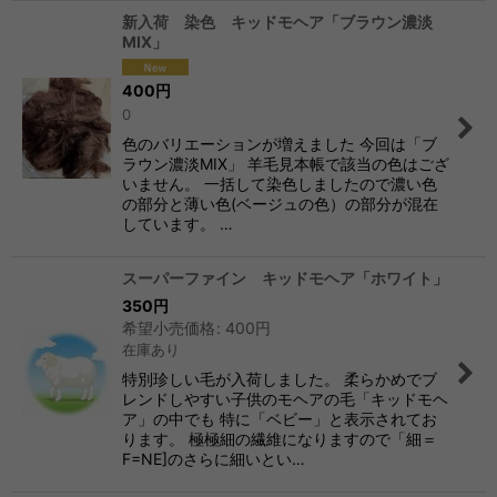
新入荷 染色 キッドモヘア「ブラウン濃淡
MIX」
400
円
0
色のバリエーションが増えました 今回は「ブ
ラウン濃淡MIX」 羊毛見本帳で該当の色はござ
いません。 一括して染色しましたので濃い色
の部分と薄い色(ベージュの色）の部分が混在
しています。 …
スーパーファイン キッドモヘア「ホワイト」
350
円
希望小売価格
:
400
円
在庫あり
特別珍しい毛が入荷しました。 柔らかめでブ
レンドしやすい子供のモヘアの毛「キッドモヘ
ア」の中でも 特に「ベビー」と表示されてお
ります。 極極細の繊維になりますので「細＝
F=NE]のさらに細いとい…