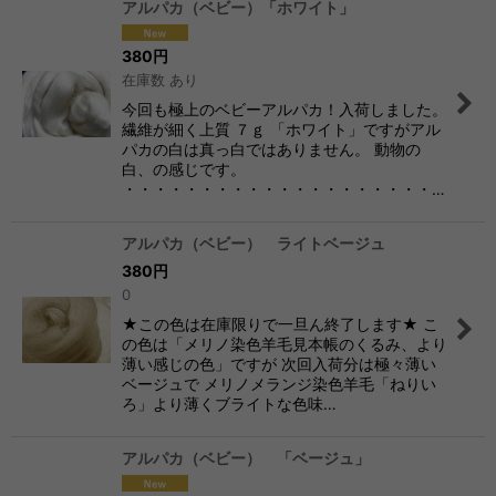
アルパカ（ベビー）「ホワイト」
380
円
在庫数 あり
今回も極上のベビーアルパカ！入荷しました。
繊維が細く上質 ７ｇ 「ホワイト」ですがアル
パカの白は真っ白ではありません。 動物の
白、の感じです。
・・・・・・・・・・・・・・・・・・・・…
アルパカ（ベビー） ライトベージュ
380
円
0
★この色は在庫限りで一旦ん終了します★ こ
の色は「メリノ染色羊毛見本帳のくるみ、より
薄い感じの色」ですが 次回入荷分は極々薄い
ベージュで メリノメランジ染色羊毛「ねりい
ろ」より薄くブライトな色味…
アルパカ（ベビー） 「ベージュ」