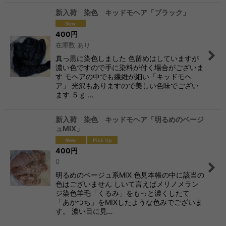
新入荷 染色 キッドモヘア「ブラック」
400
円
在庫数 あり
真っ黒に染色しました 色留めはしていますが
濃い色ですので手に染料が付く場合がございま
す モヘアの中でも繊維が細い「キッドモヘ
ア」 光沢もありますので美しい色味でござい
ます ５ｇ …
新入荷 染色 キッドモヘア「明るめのベージ
ュMIX」
400
円
0
明るめのベージュ系MIX 色見本帳の中に該当の
色はございません しいて言えばメリノメラン
ジ染色羊毛「くるみ」をもっと濃くしたて
「あかつち」をMIXしたような色みでございま
す。 濃い目に見…