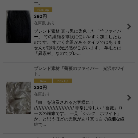
ー」
380
円
在庫数 あり
ブレンド素材 真っ黒に染色した「竹ファイバ
ー」 竹の繊維を篠状に使いやすく加工したも
のです。 すごく光沢があるタイプではありま
せんが独特の光沢感がございます。 羊毛とは
「異素材」なのでブレ…
ブレンド素材「薔薇のファイバー 光沢ホワイ
ト」
330
円
在庫あり
「白」を追及されるお客様に！
////////////////////////// 非常に珍しい「薔薇」ロ
ーズの繊維です。 一見「シルク ホワイト」
か、と思うほどの光沢があり真っ白で繊細な繊
維で…