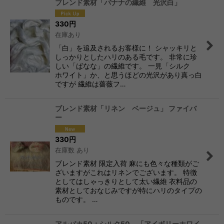
ブレンド素材「バナナの繊維 光沢白」
330
円
在庫あり
「白」を追及されるお客様に！ シャッキリと
しっかりとしたハリのある毛です。 非常に珍
しい「ばなな」の繊維です。 一見「シルク
ホワイト」か、と思うほどの光沢があり真っ白
ですが 繊維は薔薇フ…
ブレンド素材「リネン ベージュ」 ファイバ
ー
330
円
在庫数 あり
ブレンド素材 限定入荷 麻にも色々な種類がご
ざいますがこれはリネンでございます。 特徴
としてはしゃっきりとして太い繊維 衣料品の
素材としておなじみですが特にハリのタイプの
ものです。 …
アルパカ50＋シルク50 「アイボリーホワイ