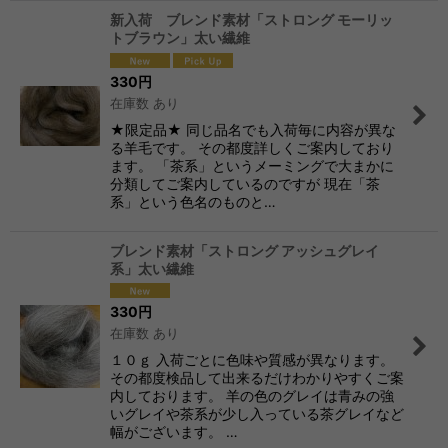
新入荷 ブレンド素材「ストロング モーリッ
トブラウン」太い繊維
330
円
在庫数 あり
★限定品★ 同じ品名でも入荷毎に内容が異な
る羊毛です。 その都度詳しくご案内しており
ます。 「茶系」というメーミングで大まかに
分類してご案内しているのですが 現在「茶
系」という色名のものと…
ブレンド素材「ストロング アッシュグレイ
系」太い繊維
330
円
在庫数 あり
１０ｇ 入荷ごとに色味や質感が異なります。
その都度検品して出来るだけわかりやすくご案
内しております。 羊の色のグレイは青みの強
いグレイや茶系が少し入っている茶グレイなど
幅がございます。 …