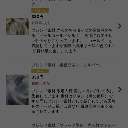
ク」
380
円
在庫数 あり
ブレンド素材 光沢のあるタイプの高級感のあ
る「ペールゴールドシルク」 整毛されて美し
い仕上がりになっています。 「ゴールド」と
表記していますが実際の繊維は天然の色ですの
で 折り紙の金、、のよう…
ブレンド素材「染色リネン シルバー」
330
円
在庫わずか
ブレンド素材 限定入荷 美しく薄いグレイ系に
染色しています 素材はリネン（麻の種類）で
すが同じブレンド素材として紹介している天然
色のベージュ系とは異なり 繊維自体も細く洗
練されています…
ブレンド素材「ブラック染色 光沢竹ファイバ