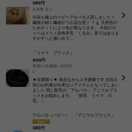
380
円
在庫数 あり
今回も極上のベビーアルパカ入荷しました！
繊維が細く繊細かつ上品な色！ ７ｇ 天然色の
ためロットにより色が異なります。 今回のロ
ットはメリノ染色羊毛「くるみ」系ではありま
すがずっと濃いめで…
「リャマ ブラック」
400
円
希望小売価格
:
400
円
0
★在庫限り★ 残念ながら入手困難です 次回入
荷のお約束が出来ないアイテムとなってしまい
ました 同じ獣毛の「アルパカ」 アニマルブラ
ックをお勧めします。 「獣毛 リャマ の
毛」…
アルパカ（ベビー） 「アニマルブラック」
380
円