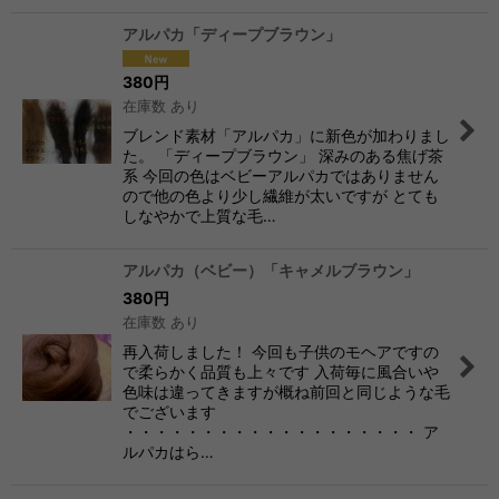
アルパカ「ディープブラウン」
380
円
在庫数 あり
ブレンド素材「アルパカ」に新色が加わりまし
た。 「ディープブラウン」 深みのある焦げ茶
系 今回の色はベビーアルパカではありません
ので他の色より少し繊維が太いですが とても
しなやかで上質な毛…
アルパカ（ベビー）「キャメルブラウン」
380
円
在庫数 あり
再入荷しました！ 今回も子供のモヘアですの
で柔らかく品質も上々です 入荷毎に風合いや
色味は違ってきますが概ね前回と同じような毛
でございます
・・・・・・・・・・・・・・・・・・・ ア
ルパカはら…