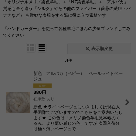
「オリジナルメリノ染色羊毛」＋「NZ染色羊毛」＋「アルパカ」
質感も全く違う「シルク」やその他のファイバー（薔薇の繊維・バ
ナナなど） も微妙な表現をする際に役に立つ素材です
「ハンドカーダー」を使って各種羊毛にほんの少量ブレンドしてみ
てください
表示順変更
閉じる
51
件
サブカテゴリ
:
新色 アルパカ（ベビー） ペールライトベー
ジュ
表示数
:
380
円
在庫数 あり
並び順
:
新色 ★ライトベージュにつきましては現在入
手困難でございますのでこちらをご案内いたし
ます★ この色は「メリノ染色羊毛見本帳のく
絞り込む
るみ、より薄い感じの色」ですが 次回入荷分
は極々薄いベージュで …