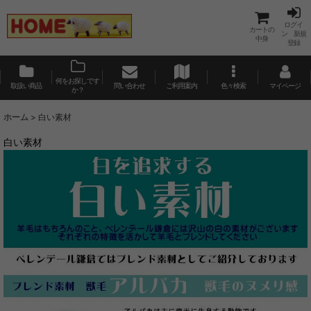
ログイ
カートの
ン 新規
中身
登録
何をお探しです
取扱い商品
問い合わせ
ご利用案内
色々検索
マイページ
か？
ホーム
>
白い素材
白い素材