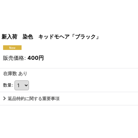
新入荷 染色 キッドモヘア「ブラック」
販売価格
:
400
円
在庫数 あり
数量
:
返品特約に関する重要事項