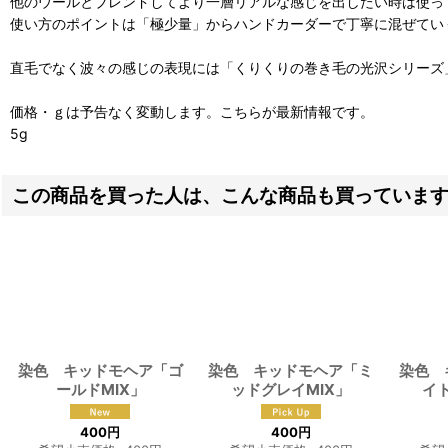
他のウールとブレンドしてより一層リアルな感じを出したい時は使っ
使い方のポイントは「極少量」からハンドカーダーで丁寧に混ぜてい
直毛でなく波々の感じの表現には「くりくりの巻き毛の光沢シリーズ
価格・ｇは予告なく変動します。こちらが最新情報です。
5g
この商品を買った人は、こんな商品も買っていま
染色 キッドモヘア「ゴ
染色 キッドモヘア「ミ
染色 
ールドMIX」
ッドグレイMIX」
イ
400
円
400
円