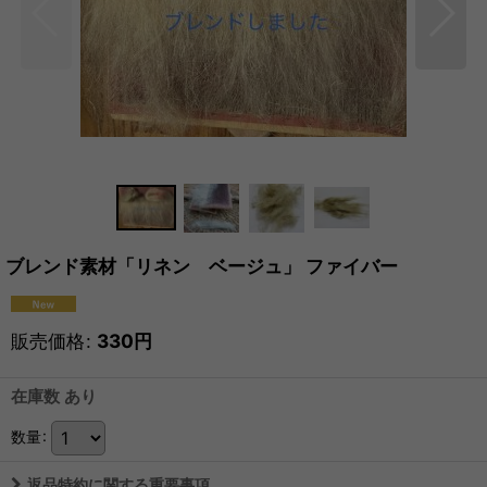
ブレンド素材「リネン ベージュ」 ファイバー
販売価格
:
330
円
在庫数 あり
数量
:
返品特約に関する重要事項