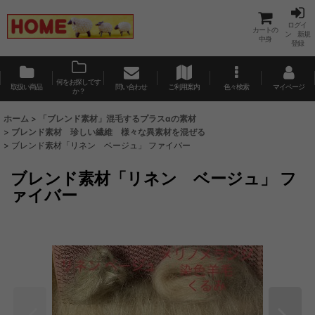
ログイ
カートの
ン 新規
中身
登録
何をお探しです
取扱い商品
問い合わせ
ご利用案内
色々検索
マイページ
か？
ホーム
>
「ブレンド素材」混毛するプラスαの素材
>
ブレンド素材 珍しい繊維 様々な異素材を混ぜる
>
ブレンド素材「リネン ベージュ」 ファイバー
ブレンド素材「リネン ベージュ」 フ
ァイバー