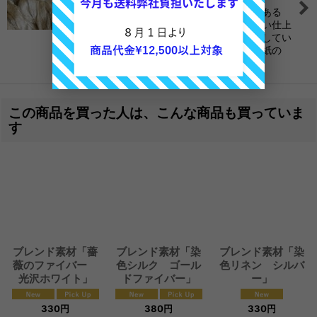
ブレンド素材 光沢のあるタイプの高級感のある
「ペールゴールドシルク」 整毛されて美しい仕上
がりになっています。 「ゴールド」と表記してい
ますが実際の繊維は天然の色ですので 折り紙の
金、、のよう…
この商品を買った人は、こんな商品も買っていま
す
ブレンド素材「薔
ブレンド素材「染
ブレンド素材「染
薇のファイバー
色シルク ゴール
色リネン シルバ
光沢ホワイト」
ドファイバー」
ー」
330
円
380
円
330
円