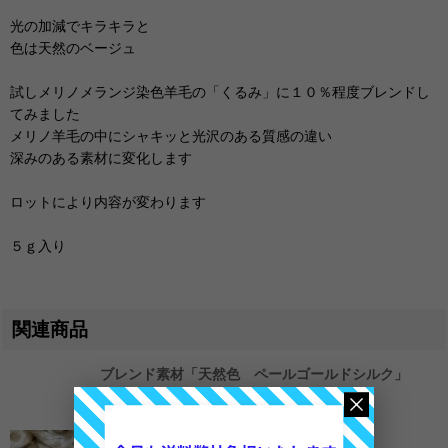
光の加減でキラキラと
色は天然のベージュ
試しメリノメランジ染色羊毛の「くるみ」に１０％程度ブレンドし
てみました
メリノ羊毛の中にシャキッと光沢のある質感の違い
深みのある素材に変化します
ロットにより内容が変わります
５ｇ入り
関連商品
ブレンド素材「天然色 ペールゴールドシルク」
380
円
在庫数 あり