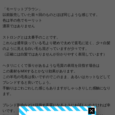
「モーリットブラウン」
以前販売していた前々回のものとほぼ同じような感じです。
色は羊の色でモーリット
濃茶ではありません
ストロングとは太番手のことです。
これらは通常扱っている毛より硬めで太めで直毛に近く、少々白髪
のように見える白い毛も混ざっていますが少々です。
（正確には白髪ではありませんが分かりやすく表現しています）
ヘタリにくくて張りがあるような毛質の表現を目指す場合は
この素材をMIXするとかなり効果があります。
この羊毛の毛長は長いですのでこのまま、あるいはカットなどして
ブレンドすると良いでしょう。
手触りはごわごわした感じもありますがしゃっきりした感触になり
ます。
ブレンド割合などは目指す毛質になるようにお試しいただければ幸
いです。