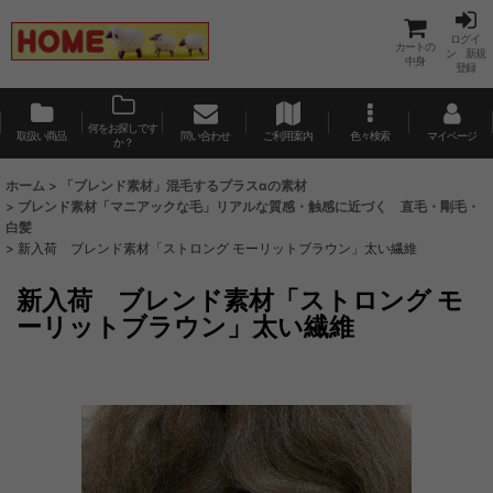
ログイ
カートの
ン 新規
中身
登録
何をお探しです
取扱い商品
問い合わせ
ご利用案内
色々検索
マイページ
か？
ホーム
>
「ブレンド素材」混毛するプラスαの素材
>
ブレンド素材「マニアックな毛」リアルな質感・触感に近づく 直毛・剛毛・
白髪
>
新入荷 ブレンド素材「ストロング モーリットブラウン」太い繊維
新入荷 ブレンド素材「ストロング モ
ーリットブラウン」太い繊維