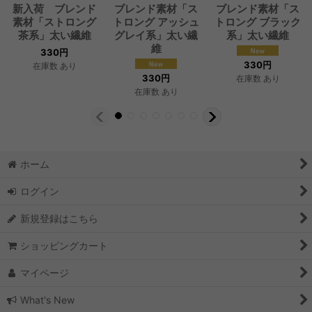
新入荷 ブレンド
ブレンド素材「ス
ブレンド素材「ス
素材「ストロング
トロング アッシュ
トロング ブラック
茶系」太い繊維
グレイ系」太い繊
系」太い繊維
維
330
円
330
円
在庫数 あり
330
円
在庫数 あり
在庫数 あり
ホーム
ログイン
新規登録はこちら
ショッピングカート
マイページ
What's New