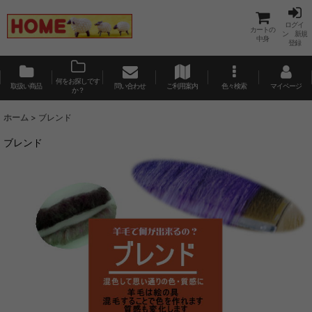
ログイ
カートの
ン 新規
中身
登録
何をお探しです
取扱い商品
問い合わせ
ご利用案内
色々検索
マイページ
か？
ホーム
>
ブレンド
ブレンド