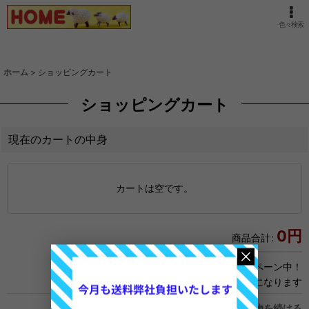
色々検索
ホーム
>
ショッピングカート
ショッピングカート
現在のカートの中身
カートは空です。
0
円
商品合計
:
★只今送料無料キャンペーン中！
１回のご注文商品代金\11,000以上対象になります
買い物を続ける