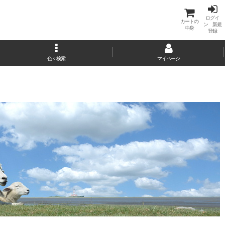
ログイ
カートの
ン 新規
中身
登録
色々検索
マイページ