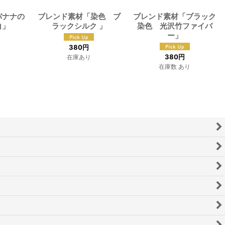
バナナの
ブレンド素材「染色 ブ
ブレンド素材「ブラック
白」
ラックシルク 」
染色 光沢竹ファイバ
ー」
380
円
380
円
在庫あり
在庫数 あり