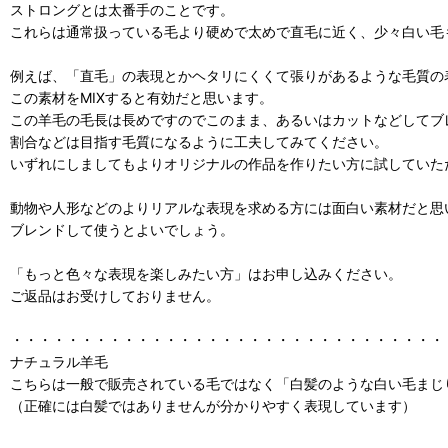
ストロングとは太番手のことです。
これらは通常扱っている毛より硬めで太めで直毛に近く、少々白い毛
例えば、「直毛」の表現とかヘタリにくくて張りがあるような毛質の
この素材をMIXすると有効だと思います。
この羊毛の毛長は長めですのでこのまま、あるいはカットなどしてブ
割合などは目指す毛質になるように工夫してみてください。
いずれにしましてもよりオリジナルの作品を作りたい方に試していた
動物や人形などのよりリアルな表現を求める方には面白い素材だと思
ブレンドして使うとよいでしょう。
「もっと色々な表現を楽しみたい方」はお申し込みください。
ご返品はお受けしておりません。
・・・・・・・・・・・・・・・・・・・・・・・・・・・・・・・
ナチュラル羊毛
こちらは一般で販売されている毛ではなく「白髪のような白い毛まじ
（正確には白髪ではありませんが分かりやすく表現しています）