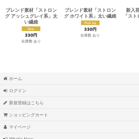
ブレンド素材「ストロン
ブレンド素材「ストロン
新入
グ アッシュグレイ系」太
グ ホワイト系」太い繊維
「スト
い繊維
330
円
330
円
在庫数 あり
在庫数 あり
ホーム
ログイン
新規登録はこちら
ショッピングカート
マイページ
What's New