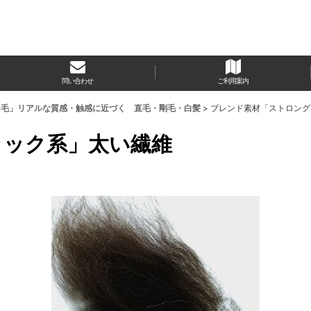
問い合わせ
ご利用案内
な毛」リアルな質感・触感に近づく 直毛・剛毛・白髪
>
ブレンド素材「ストロング
ラック系」太い繊維