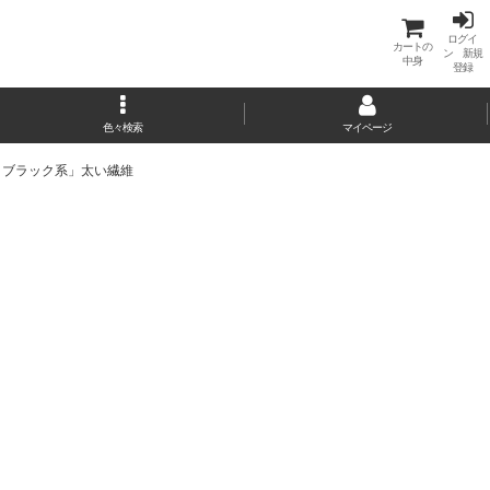
ログイ
カートの
ン 新規
中身
登録
色々検索
マイページ
 ブラック系」太い繊維