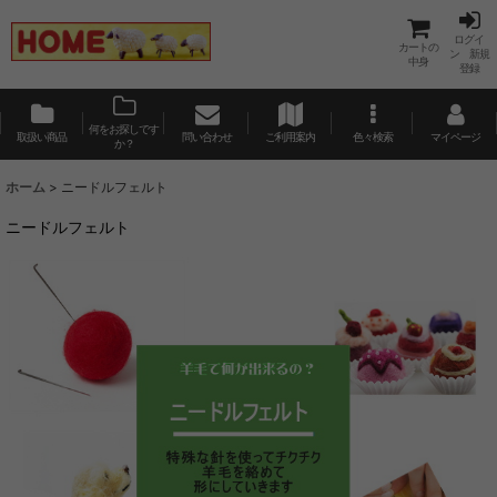
ログイ
カートの
ン 新規
中身
登録
何をお探しです
取扱い商品
問い合わせ
ご利用案内
色々検索
マイページ
か？
ホーム
>
ニードルフェルト
ニードルフェルト