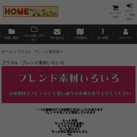
ログイ
カートの
ン 新規
中身
登録
何をお探しです
取扱い商品
問い合わせ
ご利用案内
色々検索
マイページ
か？
ホーム
>
プラスα ブレンド素材色々
プラスα ブレンド素材いろいろ