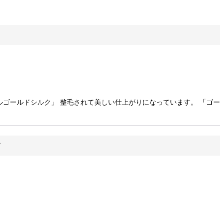
ルゴールドシルク」 整毛されて美しい仕上がりになっています。 「ゴ
す