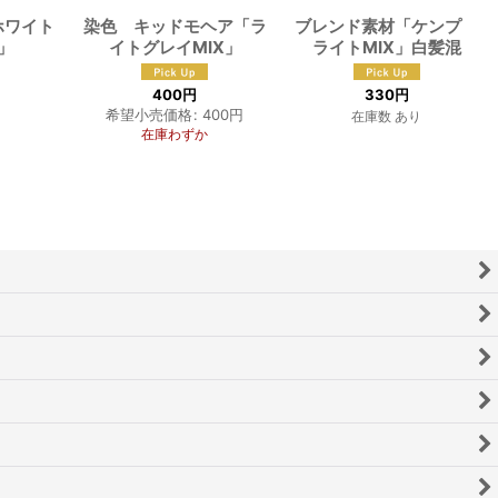
ホワイト
染色 キッドモヘア「ラ
ブレンド素材「ケンプ
」
イトグレイMIX」
ライトMIX」白髪混
400
円
330
円
希望小売価格
:
400
円
在庫数 あり
在庫わずか