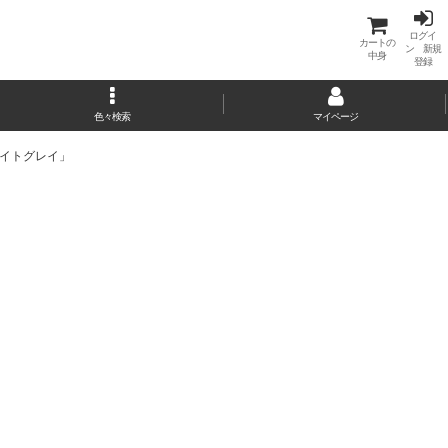
ログイ
カートの
ン 新規
中身
登録
色々検索
マイページ
イトグレイ」