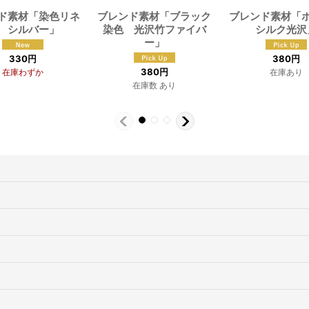
ド素材「染色リネ
ブレンド素材「ブラック
ブレンド素材「
 シルバー」
染色 光沢竹ファイバ
シルク光沢
ー」
330
円
380
円
380
円
在庫わずか
在庫あり
在庫数 あり