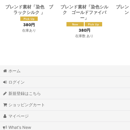
ブレンド素材「染色 ブ
ブレンド素材「染色シル
ブレン
ラックシルク 」
ク ゴールドファイバ
ン
ー」
380
円
380
円
在庫あり
在庫数 あり
ホーム
ログイン
新規登録はこちら
ショッピングカート
マイページ
What's New