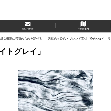
問い合わせ
ご利用案内
繊細な表現に異質のものを混ぜる 天然色＋染色
>
ブレンド素材「染色シルク ラ
イトグレイ」