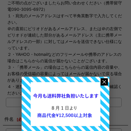
ご不明の点がございましたらお問い合わせください（携帯留守
電090-3095-6972）
１・宛先のメールアドレスはすべて半角英数字で入力してくだ
さい。
＠の直前にピリオドがあるメールアドレス、または＠の左側で
ピリオドが連続した部分があるメールアドレス（主に携帯メー
ルアドレスの一部）に対してはメールを送信できない仕様にな
っています。
２・YAHOO・hotmailなどのフリーメールや携帯のアドレスの
場合はこちらからの返信が届かないことがございます。
３・「携帯メール」の場合はこちらからの返信内容の容量や、
お客様の受信箱の容量によってはメールが届かないで戻る場合
があります。
４・迷惑メールに振り分けられる場合もありますのでご確認く
ださいませ。
件名
[
必須
]