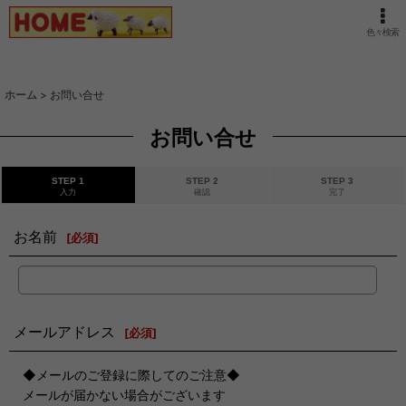
色々検索
ホーム
>
お問い合せ
お問い合せ
STEP 1
STEP 2
STEP 3
入力
確認
完了
お名前
[
必須
]
メールアドレス
[
必須
]
◆メールのご登録に際してのご注意◆
メールが届かない場合がございます