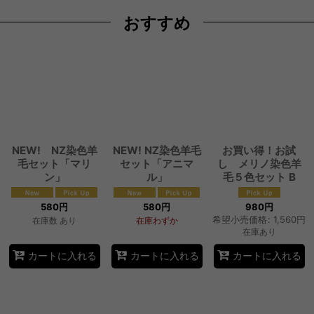
おすすめ
NEW! NZ染色羊
NEW! NZ染色羊毛
お買い得！お試
毛セット「マリ
セット「アニマ
し メリノ染色羊
ン」
ル」
毛５色セット B
580
円
580
円
980
円
希望小売価格
:
1,560
円
在庫数 あり
在庫わずか
在庫あり
カートに入れる
カートに入れる
カートに入れる