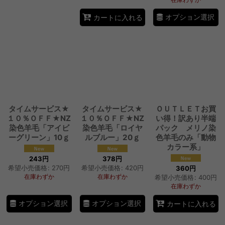
オプション選択
カートに入れる
タイムサービス★
タイムサービス★
ＯＵＴＬＥＴお買
１０％ＯＦＦ★NZ
１０％ＯＦＦ★NZ
い得！訳あり半端
染色羊毛「アイビ
染色羊毛「ロイヤ
パック メリノ染
ーグリーン」10ｇ
ルブルー」20ｇ
色羊毛のみ「動物
カラー系」
243
円
378
円
希望小売価格
:
270
円
希望小売価格
:
420
円
360
円
在庫わずか
在庫わずか
希望小売価格
:
400
円
在庫わずか
オプション選択
オプション選択
カートに入れる