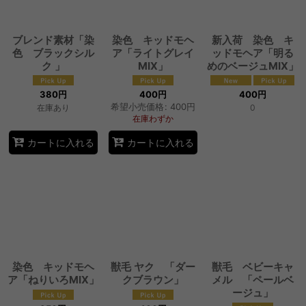
ブレンド素材「染
染色 キッドモヘ
新入荷 染色 キ
色 ブラックシル
ア「ライトグレイ
ッドモヘア「明る
ク 」
MIX」
めのベージュMIX」
380
円
400
円
400
円
希望小売価格
:
400
円
在庫あり
0
在庫わずか
カートに入れる
カートに入れる
染色 キッドモヘ
獣毛 ヤク 「ダー
獣毛 ベビーキャ
ア「ねりいろMIX」
クブラウン」
メル 「ペールベ
ージュ」