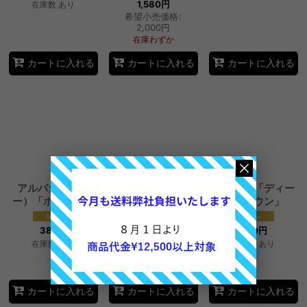
1,580
円
在庫数 あり
希望小売価格
:
2,000
円
在庫わずか
カートに入れる
カートに入れる
カートに入れる
アルパカ（ベビ
超特価！メリノ染
アルパカ「ディー
ー）「ホワイト」
色羊毛１０色セッ
プブラウン」
ト
380
円
380
円
1,750
円
在庫数 あり
在庫数 あり
希望小売価格
:
3,120
円
在庫あり
カートに入れる
カートに入れる
カートに入れる