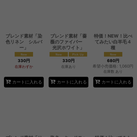
ブレンド素材「染
ブレンド素材「薔
特価！NEW！比べ
色リネン シルバ
薇のファイバー
てみたい白羊毛４
ー」
光沢ホワイト」
種
330
円
330
円
680
円
希望小売価格
:
1,060
円
在庫わずか
在庫あり
在庫数 あり
カートに入れる
カートに入れる
カートに入れる