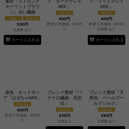
素材「ストロング
ア「ダークグレイ
ア「ミッドグレイ
モーリットブラウ
MIX」
MIX」
ン」太い繊維
400
円
400
円
希望小売価格
:
400
円
希望小売価格
:
400
円
330
円
0
在庫数 あり
在庫数 あり
カートに入れる
カートに入れる
染色 キッドモヘ
ブレンド素材「バ
ブレンド素材「天
ア「はぜちゃMIX」
ナナの繊維 光沢
然色 ペールゴー
白」
ルドシルク」
400
円
希望小売価格
:
400
円
330
円
380
円
0
在庫あり
在庫数 あり