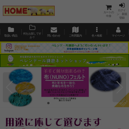
ログイ
カートの
ン 新規
中身
登録
何をお探しです
取扱い商品
問い合わせ
ご利用案内
色々検索
マイページ
か？