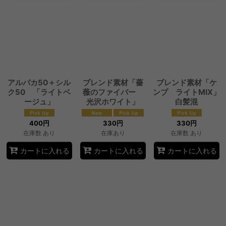
アルパカ50＋シル
ブレンド素材「薔
ブレンド素材「ケ
ク50 「ライトベ
薇のファイバー
ンプ ライトMIX」
ージュ」
光沢ホワイト」
白髪混
400
円
330
円
330
円
在庫数 あり
在庫あり
在庫数 あり
カートに入れる
カートに入れる
カートに入れる