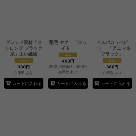
ブレンド素材「ス
獣毛 ヤク 「ホワ
アルパカ（ベビ
トロング ブラック
イト」
ー） 「アニマル
系」太い繊維
ブラック」
400
円
希望小売価格
:
400
円
330
円
380
円
在庫数 あり
在庫数 あり
在庫数 あり
カートに入れる
カートに入れる
カートに入れる