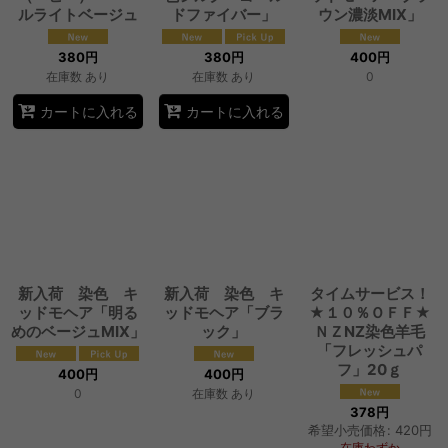
ルライトベージュ
ドファイバー」
ウン濃淡MIX」
380
円
380
円
400
円
在庫数 あり
在庫数 あり
0
カートに入れる
カートに入れる
新入荷 染色 キ
新入荷 染色 キ
タイムサービス！
ッドモヘア「明る
ッドモヘア「ブラ
★１０％ＯＦＦ★
めのベージュMIX」
ック」
ＮＺNZ染色羊毛
「フレッシュパ
フ」20ｇ
400
円
400
円
0
在庫数 あり
378
円
希望小売価格
:
420
円
在庫わずか