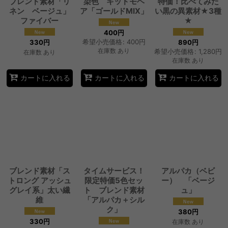
ブレンド素材「リ
染色 キッドモヘ
特価！比べてみた
ネン ベージュ」
ア「ゴールドMIX」
い黒の異素材★3種
ファイバー
★
400
円
希望小売価格
:
400
円
330
円
890
円
在庫数 あり
希望小売価格
:
1,280
円
在庫数 あり
在庫数 あり
カートに入れる
カートに入れる
カートに入れる
ブレンド素材「ス
タイムサービス！
アルパカ（ベビ
トロング アッシュ
限定特価5色セッ
ー） 「ベージ
グレイ系」太い繊
ト ブレンド素材
ュ」
維
「アルパカ＋シル
ク」
380
円
330
円
在庫数 あり