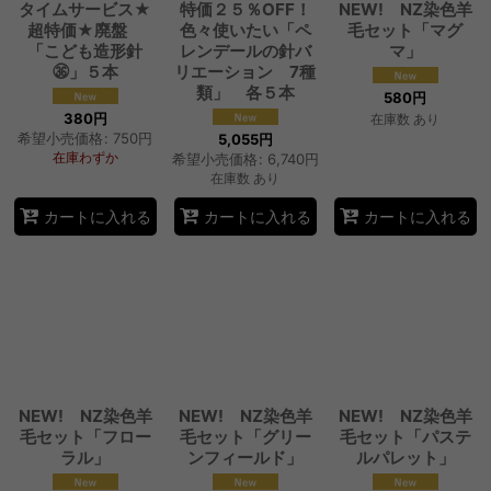
タイムサービス★
特価２５％OFF！
NEW! NZ染色羊
超特価★廃盤
色々使いたい「ペ
毛セット「マグ
「こども造形針
レンデールの針バ
マ」
㊱」５本
リエーション 7種
類」 各５本
580
円
380
円
在庫数 あり
希望小売価格
:
750
円
5,055
円
在庫わずか
希望小売価格
:
6,740
円
在庫数 あり
カートに入れる
カートに入れる
カートに入れる
NEW! NZ染色羊
NEW! NZ染色羊
NEW! NZ染色羊
毛セット「フロー
毛セット「グリー
毛セット「パステ
ラル」
ンフィールド」
ルパレット」