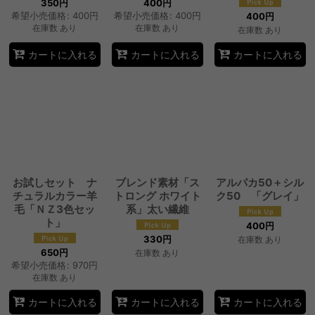
350
円
400
円
希望小売価格
:
400
円
希望小売価格
:
400
円
400
円
在庫数 あり
在庫数 あり
在庫数 あり
カートに入れる
カートに入れる
カートに入れる
お試しセット ナ
ブレンド素材「ス
アルパカ50＋シル
チュラルカラー羊
トロング ホワイト
ク50 「グレイ」
毛「ＮＺ3色セッ
系」太い繊維
ト」
400
円
330
円
在庫数 あり
650
円
在庫数 あり
希望小売価格
:
970
円
在庫数 あり
カートに入れる
カートに入れる
カートに入れる