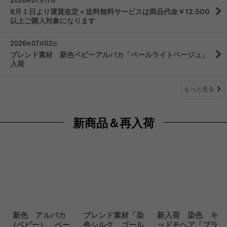
2026
07
17
年
月
日
8月１日より運賃改定＋送料無料サービスは商品代金￥12.500
以上ご購入対象になります
2026
07
02
年
月
日
ブレンド素材 新色ベビーアルパカ「ペールライトベージュ」
入荷
もっと見る
新商品＆再入荷
新色 アルパカ
ブレンド素材「染
新入荷 染色 キ
（ベビー） ペー
色シルク ゴール
ッドモヘア「ブラ