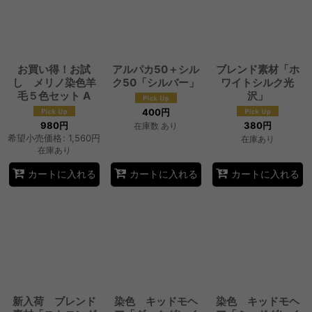
お買い得！お試
アルパカ50＋シル
ブレンド素材「ホ
し メリノ染色羊
ク50「シルバー」
ワイトシルク光
毛５色セット A
沢」
400
円
980
円
380
円
在庫数 あり
希望小売価格
:
1,560
円
在庫あり
在庫あり
カートに入れる
カートに入れる
カートに入れる
新入荷 ブレンド
染色 キッドモヘ
染色 キッドモヘ