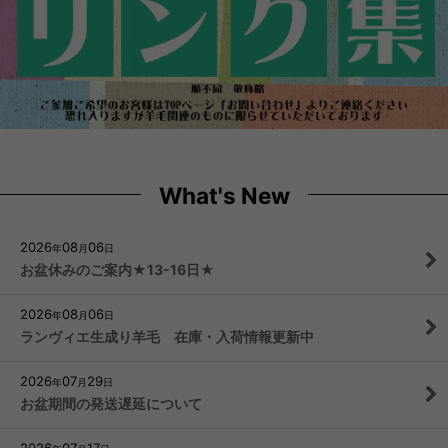
What's New
2026
08
06
年
月
日
お盆休みのご案内★13-16日★
2026
08
06
年
月
日
ランヴィエ生成り羊毛 在庫・入荷情報更新中
2026
07
29
年
月
日
お盆期間の発送遅延について