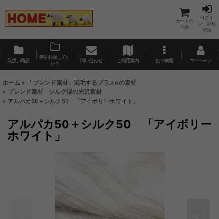
ログイ
カートの
ン 新規
中身
登録
何をお探しです
取扱い商品
問い合わせ
ご利用案内
色々検索
マイページ
か？
ホーム
>
「ブレンド素材」混毛するプラスαの素材
>
ブレンド素材 シルク混の光沢素材
>
アルパカ50＋シルク50 「アイボリーホワイト」
アルパカ50＋シルク50 「アイボリー
ホワイト」