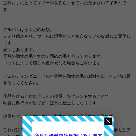
是非お手にとってイメージを膨らませていただきたいアイテムで
す。
アルパカはらくだの種類。
ヌメリ感があり、ウールに混毛すると独自なリアルな感じに変化し
ます。。
光沢もあります。
天然の動物の毛ですので固めの毛も入っております。
ロットによって感じや色が異なる場合もございます。
フェルティングニードルで実際の動物の毛の感触を出したい時は是
非使ってください。
作品を作るときに「ほんの少量」をブレンドすることで
毛質に奥行きが出て驚くほどの仕上りになります。
少量をブレンドするので小動物などには充分すぎる量です。
これだけでニードルフェルトをすると絡みにくいですので羊毛とブ