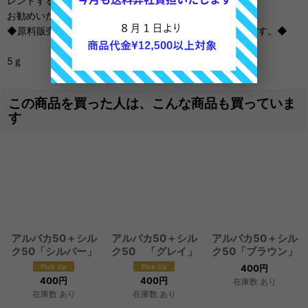
レンドすることを
お勧めいたします。
◆原料販売のため入荷ごとに価格が予告なく変動いたします。◆
5ｇ
この商品を買った人は、こんな商品も買っていま
す
アルパカ50＋シル
アルパカ50＋シル
アルパカ50＋シル
ク50「シルバー」
ク50 「グレイ」
ク50「ブラウン」
400
円
400
円
400
円
在庫数 あり
在庫数 あり
在庫数 あり