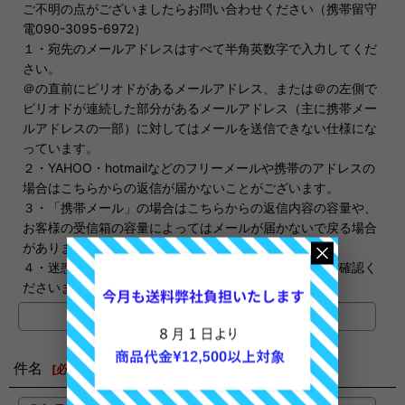
ご不明の点がございましたらお問い合わせください（携帯留守
電090-3095-6972）
１・宛先のメールアドレスはすべて半角英数字で入力してくだ
さい。
＠の直前にピリオドがあるメールアドレス、または＠の左側で
ピリオドが連続した部分があるメールアドレス（主に携帯メー
ルアドレスの一部）に対してはメールを送信できない仕様にな
っています。
２・YAHOO・hotmailなどのフリーメールや携帯のアドレスの
場合はこちらからの返信が届かないことがございます。
３・「携帯メール」の場合はこちらからの返信内容の容量や、
お客様の受信箱の容量によってはメールが届かないで戻る場合
があります。
４・迷惑メールに振り分けられる場合もありますのでご確認く
ださいませ。
件名
[
必須
]