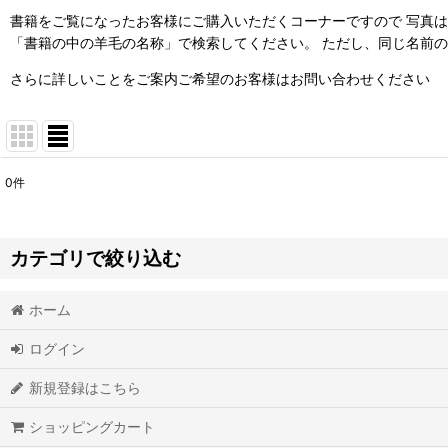
書籍をご覧になったお客様にご購入いただくコーナーですので 写真は
「書籍の中の羊毛の名称」で検索してください。 ただし、同じ名前
さらに詳しいことをご案内ご希望のお客様はお問い合わせください
0
件
表示数
:
並び順
:
カテゴリで絞り込む
ホーム
書籍で紹介されている羊毛など (全商品)
ログイン
hinari 一緒にいたい！羊毛フェルトのちび猫づくり
新規登録はこちら
うちのコにしたい 羊毛フェルト猫のつくり方 hinali
ショッピングカート
羊毛フェルトから生まれる猫の肖像「わくねこ」の作り方 羊毛フェル