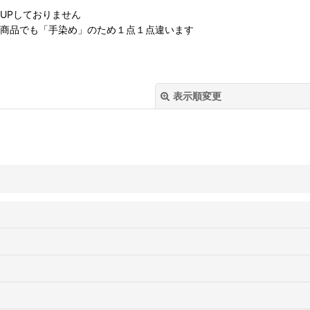
UPしておりません
の商品でも「手染め」のため１点１点違います
表示順変更
絞り込む
ト作家 Sachi