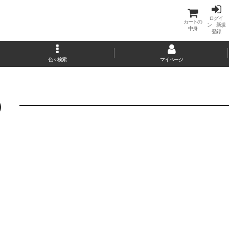
ログイ
カートの
ン 新規
中身
登録
色々検索
マイページ
）