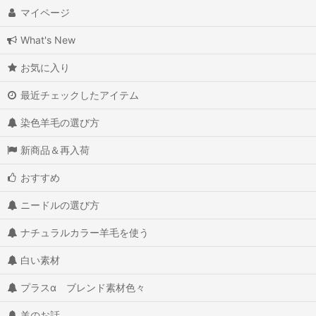
マイページ
make animals 羊毛フェルトで作る動物 YOSHINOBU
What's New
FleeseDog 原毛と不思議な針だけで作る小さな犬
お気に入り
higumaの友だちになりたい動物たち
最近チェックしたアイテム
キラ☆ふわ羊毛デコ小物（小学館）
染色羊毛の選び方
ugodub片山理恵のキラ☆ふわ羊毛デコ（STUDIO TAC CREATIVE)
新商品＆再入荷
フェルトのちいさな動物モチーフ雑貨 山崎左織
おすすめ
ニードルの選び方
羊毛フェルトのちいさくてかわいい動物たち poppet
ナチュラルカラー羊毛を使う
ハッピードッググッズ 犬のためのあったかフェルト（俵森朋子）
白い素材
いろいろな書籍など
プラスα ブレンド素材色々
羊のお話