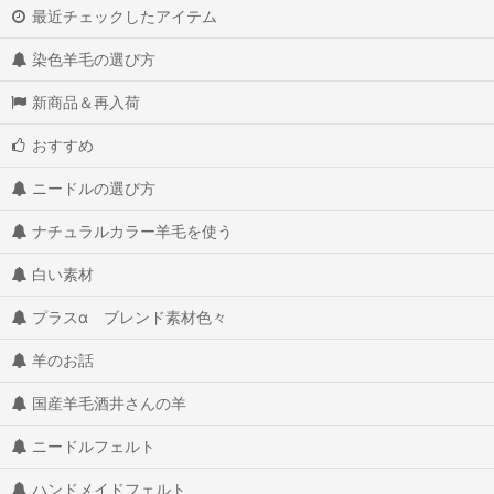
higumaの友だちになりたい動物たち
最近チェックしたアイテム
キラ☆ふわ羊毛デコ小物（小学館）
染色羊毛の選び方
ugodub片山理恵のキラ☆ふわ羊毛デコ（STUDIO TAC CREATIVE)
新商品＆再入荷
フェルトのちいさな動物モチーフ雑貨 山崎左織
おすすめ
ニードルの選び方
羊毛フェルトのちいさくてかわいい動物たち poppet
ナチュラルカラー羊毛を使う
ハッピードッググッズ 犬のためのあったかフェルト（俵森朋子）
白い素材
いろいろな書籍など
プラスα ブレンド素材色々
羊のお話
国産羊毛酒井さんの羊
ニードルフェルト
ハンドメイドフェルト