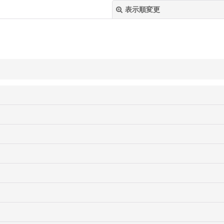
表示順変更
絞り込む
ト作家 Sachi