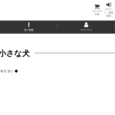
ログイ
カートの
ン 新規
中身
登録
色々検索
マイページ
る小さな犬
ＩＮＣＯ）◆