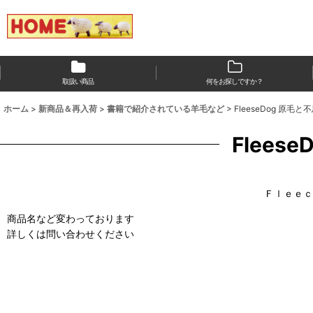
取扱い商品
何をお探しですか？
ホーム
>
新商品＆再入荷
>
書籍で紹介されている羊毛など
>
FleeseDog 原
Flee
Ｆｌｅｅｃ
商品名など変わっております
詳しくは問い合わせください