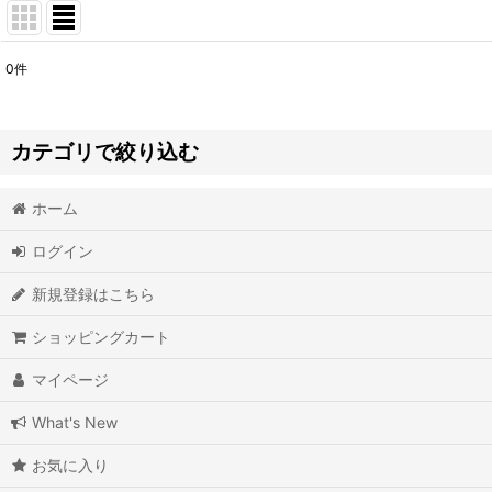
0
件
表示数
:
並び順
:
カテゴリで絞り込む
ホーム
書籍で紹介されている羊毛など (全商品)
ログイン
hinari 一緒にいたい！羊毛フェルトのちび猫づくり
新規登録はこちら
うちのコにしたい 羊毛フェルト猫のつくり方 hinali
ショッピングカート
羊毛フェルトから生まれる猫の肖像「わくねこ」の作り方 羊毛フェル
マイページ
make animals 羊毛フェルトで作る動物 YOSHINOBU
What's New
FleeseDog 原毛と不思議な針だけで作る小さな犬
お気に入り