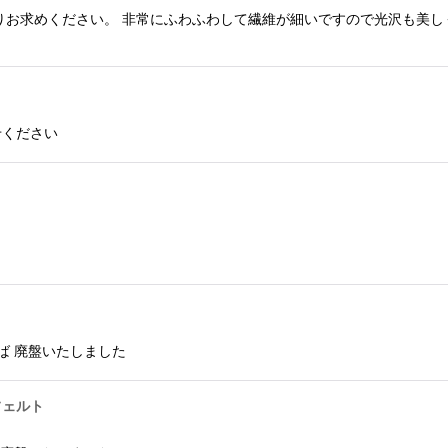
りお求めください。 非常にふわふわして繊維が細いですので光沢も美し
せください
ば 廃盤いたしました
フェルト