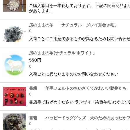
ご購入窓口を一本化しております。 下記の関連商品よ
があります…
房のままの羊 「ナチュラル グレイ系巻き毛」
0
入荷ごとにご用意できるものが異なるためお問い合わ
房のままの羊[ナチュラル ホワイト」
550
円
0
入荷ごとに異なりますのでお問い合わせください
書籍 羊毛フェルトのちいさくてかわいい動物たち
0
書店等でお求めください ランヴィエ染色羊毛 わかまつ
書籍 ハッピードッググッズ 犬のためのあったか
0