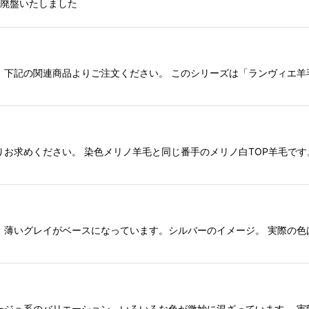
 廃盤いたしました
 下記の関連商品よりご注文ください。 このシリーズは「ランヴィエ羊
りお求めください。 染色メリノ羊毛と同じ番手のメリノ白TOP羊毛です
」薄いグレイがベースになっています。シルバーのイメージ。 実際の色は
ージュ系のバリエーション。いろいろな色が微妙に混ざっています。 実際