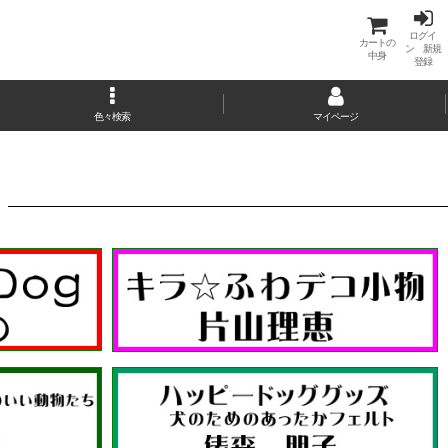
ログイ
カートの
ン 新規
中身
登録
色々検索
マイページ