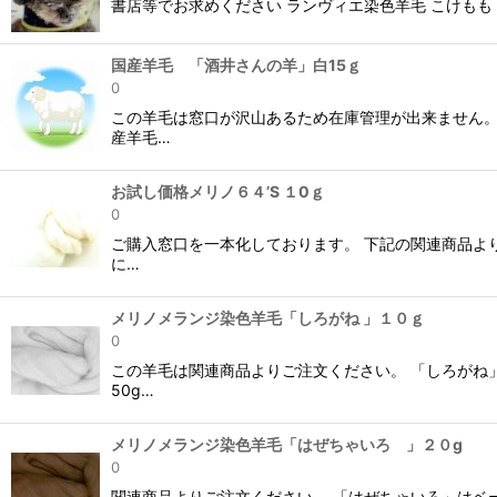
書店等でお求めください ランヴィエ染色羊毛 こけもも
国産羊毛 「酒井さんの羊」白15ｇ
0
この羊毛は窓口が沢山あるため在庫管理が出来ません。
産羊毛…
お試し価格メリノ６４’S １0ｇ
0
ご購入窓口を一本化しております。 下記の関連商品よ
に…
メリノメランジ染色羊毛「しろがね 」１０ｇ
0
この羊毛は関連商品よりご注文ください。 「しろがね
50g…
メリノメランジ染色羊毛「はぜちゃいろ 」２０g
0
関連商品よりご注文ください。 「はぜちゃいろ」はベ