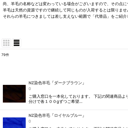
尚、羊毛の名称などは変わっている場合がございますので、その点に
羊毛は天然の資源ですので継続して同じものが入荷するとは限りませ
それらの羊毛につきましては差し支えない範囲で「代替品」をご紹介
79
件
サブカテゴリ
:
表示数
:
NZ染色羊毛「ダークブラウン」
0
並び順
:
ご購入窓口を一本化しております。 下記の関連商品よ
分けで各１００gずつご希望…
NZ染色羊毛「ロイヤルブルー」
0