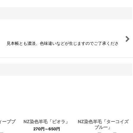
。 見本帳とも濃淡、色味違いなどが生じますのでご了承くださ
ィープブ
NZ染色羊毛「ビオラ」
NZ染色羊毛「ターコイズ
ブルー」
270
円
～650
円