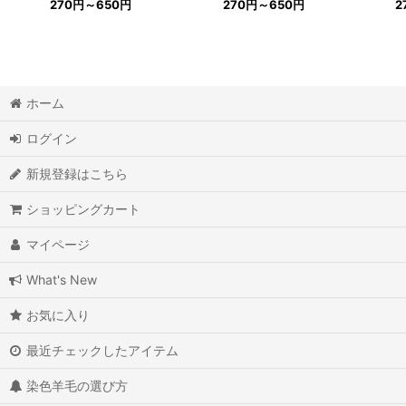
270
円
～650
円
270
円
～650
円
2
ホーム
ログイン
新規登録はこちら
ショッピングカート
マイページ
What's New
お気に入り
最近チェックしたアイテム
染色羊毛の選び方