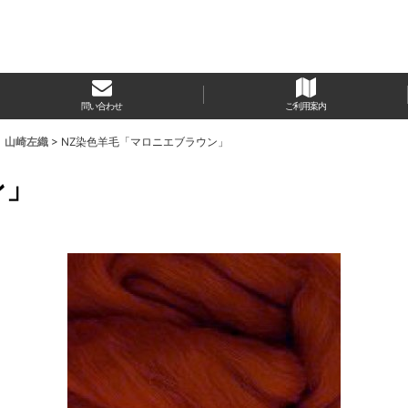
問い合わせ
ご利用案内
 山崎左織
>
NZ染色羊毛「マロニエブラウン」
ン」