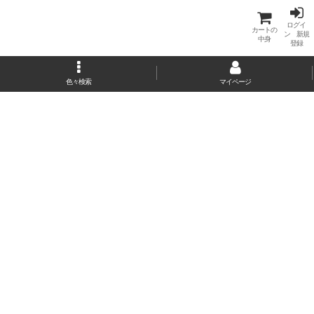
ログイ
カートの
ン 新規
中身
登録
色々検索
マイページ