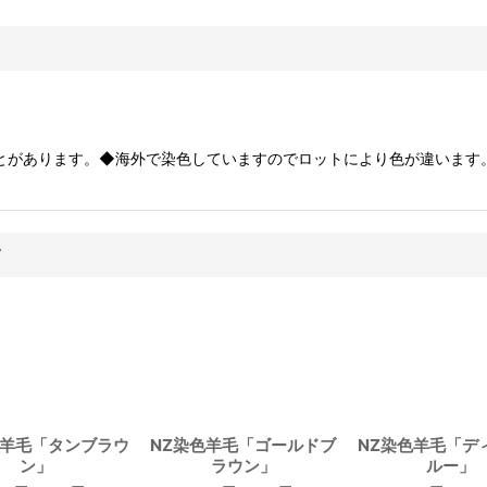
とがあります。◆海外で染色していますのでロットにより色が違います
す
色羊毛「タンブラウ
NZ染色羊毛「ゴールドブ
NZ染色羊毛「デ
ン」
ラウン」
ルー」