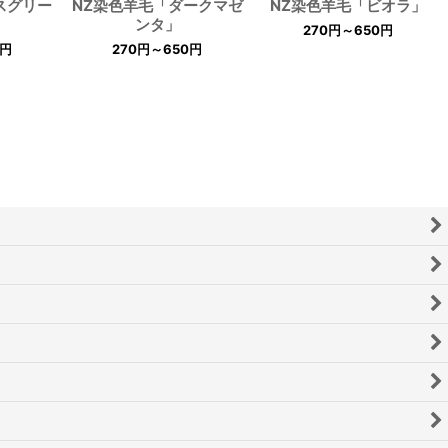
スグリー
NZ染色羊毛「ダークマゼ
NZ染色羊毛「ビオラ」
ンタ」
270
円
～650
円
円
270
円
～650
円