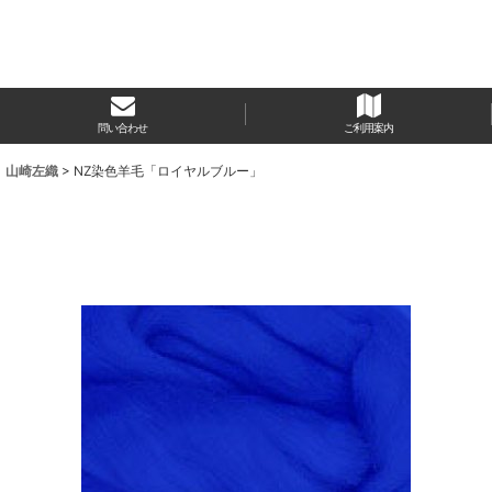
問い合わせ
ご利用案内
 山崎左織
>
NZ染色羊毛「ロイヤルブルー」
」