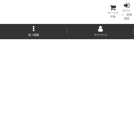
ログイ
カートの
ン 新規
中身
登録
色々検索
マイページ