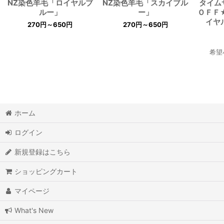
NZ染色羊毛「ロイヤルブ
NZ染色羊毛「スカイブル
タイム
ルー」
ー」
ＯＦＦ
イヤ
270
円
～650
円
270
円
～650
円
希望
ホーム
ログイン
新規登録はこちら
ショッピングカート
マイページ
What's New