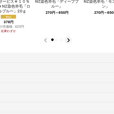
サービス★１０％
NZ染色羊毛「ディープブ
NZ染色羊毛「モ
★NZ染色羊毛「ロ
ルー」
ン」
ルブルー」20ｇ
270
円
～650
円
270
円
～650
378
円
小売価格
:
420
円
在庫わずか