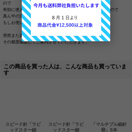
ので
有効に使えておりましたが、今回空洞になっておりましたので
真ん中の穴に針を差し込むとグラグラいたします
もしお使いになる場合は工夫していただければ幸いです。
突然また違う使用になる場合もございますが
その都度確認してご案内させていただきます。
この商品を買った人は、こんな商品も買っていま
す
スピード針「ラピ
スピード針「ラピ
「マルチプル細針
ッドスター細
ッドスター細
㊵」5本