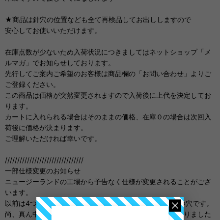
★商品は針穴の位置なども全て再検品してお出ししますので
安心してお使いいただけます。
在庫点数が少ないため入荷状況につきましてはネットショップ「メ
ルマガ」でお知らせしております。
先行してご案内ご希望のお客様は商品欄の「お問い合わせ」よりご
ご登録ください。
この商品は価格が突然変更されますので入荷後に上代を決定してお
ります。
カートに入れられる場合はそのままの価格、在庫０の場合は次回入
荷後に価格が決まります。
ご理解いただければ幸いです。
////////////////////////////////
一部仕様変更のお知らせ
ニュージーランドの工場から予告なく仕様が変更されることがござ
います。
以前は4つしか穴がありませんでしたが、只今の在庫は5つ穴です。
尚、真ん中の穴も持ち手の部分がフラットにふさがれておりました