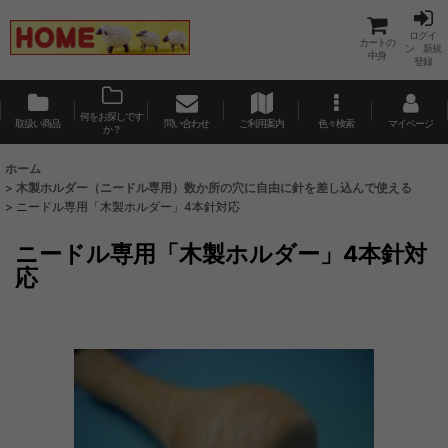
ログイ
カートの
ン 新規
中身
登録
何をお探しです
取扱い商品
問い合わせ
ご利用案内
色々検索
マイページ
か？
ホーム
>
木製ホルダー（ニードル専用）数か所の穴に自由に針を差し込んで使える
>
ニードル専用「木製ホルダー」4本針対応
ニードル専用「木製ホルダー」4本針対
応