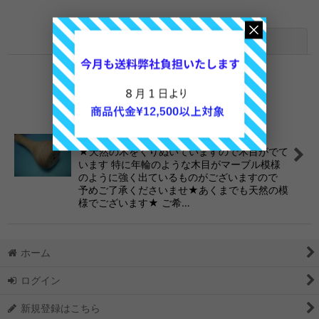
表示順変更
閉じる
1
件
表示数
:
ニードル専用「木製ホルダー」4本針対応
4,680
円
並び順
:
0
★天然の木をくりぬいていますので木目がでて
絞り込む
います 特に年輪のような木目がマーブル模様
のように強く出ているものがございますので
予めご了承くださいませ★あくまでも天然の模
様でございます★ ご希…
ホーム
ログイン
新規登録はこちら