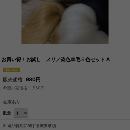
お買い得！お試し メリノ染色羊毛５色セット A
販売価格
:
980
円
希望小売価格
:
1,560
円
在庫あり
数量
:
返品特約に関する重要事項