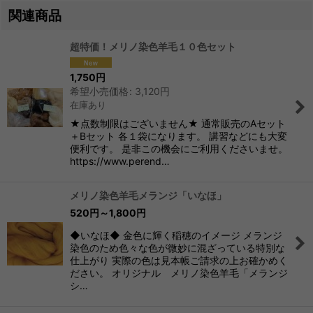
関連商品
超特価！メリノ染色羊毛１０色セット
1,750
円
希望小売価格
:
3,120
円
在庫あり
★点数制限はございません★ 通常販売のAセット
＋Bセット 各１袋になります。 講習などにも大変
便利です。 是非この機会にご利用くださいませ。
https://www.perend…
メリノ染色羊毛メランジ「いなほ」
520
円
～1,800
円
◆いなほ◆ 金色に輝く稲穂のイメージ メランジ
染色のため色々な色が微妙に混ざっている特別な
仕上がり 実際の色は見本帳ご請求の上お確かめく
ださい。 オリジナル メリノ染色羊毛「メランジ
シ…