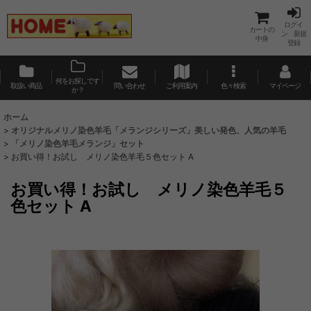
ログイ
カートの
ン 新規
中身
登録
何をお探しです
取扱い商品
問い合わせ
ご利用案内
色々検索
マイページ
か？
ホーム
>
オリジナルメリノ染色羊毛「メランジシリーズ」美しい発色、人気の羊毛
>
「メリノ染色羊毛メランジ」セット
>
お買い得！お試し メリノ染色羊毛５色セット A
お買い得！お試し メリノ染色羊毛５
色セット A