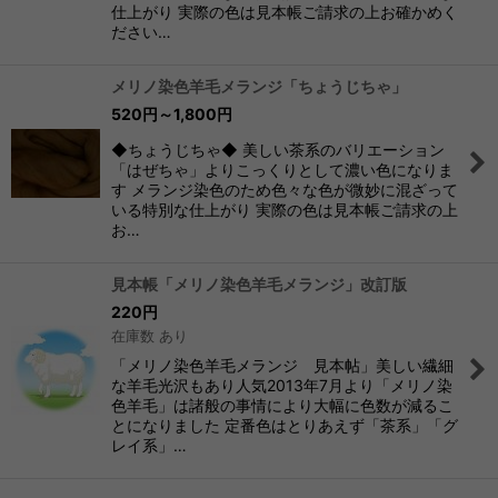
仕上がり 実際の色は見本帳ご請求の上お確かめく
ださい…
メリノ染色羊毛メランジ「ちょうじちゃ」
520
円
～1,800
円
◆ちょうじちゃ◆ 美しい茶系のバリエーション
「はぜちゃ」よりこっくりとして濃い色になりま
す メランジ染色のため色々な色が微妙に混ざって
いる特別な仕上がり 実際の色は見本帳ご請求の上
お…
見本帳「メリノ染色羊毛メランジ」改訂版
220
円
在庫数 あり
「メリノ染色羊毛メランジ 見本帖」美しい繊細
な羊毛光沢もあり人気2013年7月より「メリノ染
色羊毛」は諸般の事情により大幅に色数が減るこ
とになりました 定番色はとりあえず「茶系」「グ
レイ系」…