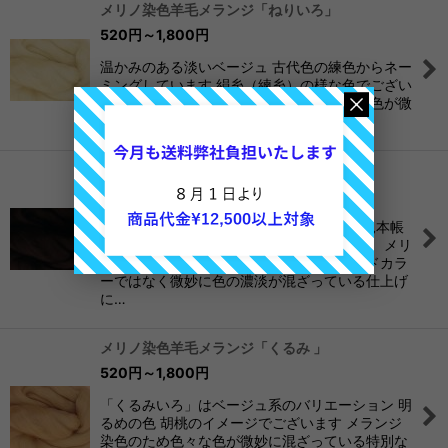
メリノ染色羊毛メランジ「ねりいろ」
520
円
～1,800
円
温かみのある淡いベージュ 古代色の練色からネー
ミングしています 絹糸（練糸）の様な色でござい
ます メランジ染色のためよく見ると色々な色が微
妙に混ざっている特別な仕上がり 実際の…
メリノ染色羊毛メランジ「くろちゃ」
520
円
～1,800
円
◆くろちゃ◆ 黒に近い深い茶 実際の色は見本帳
ご請求の上お確かめください。 オリジナル メリ
ノ染色羊毛「メランジシリーズ」はソリッドカラ
ーではなく微妙に色の濃淡が混ざっている仕上げ
に…
メリノ染色羊毛メランジ「くるみ 」
520
円
～1,800
円
「くるみいろ」はベージュ系のバリエーション 明
るめの色 胡桃のイメージでございます メランジ
染色のため色々な色が微妙に混ざっている特別な