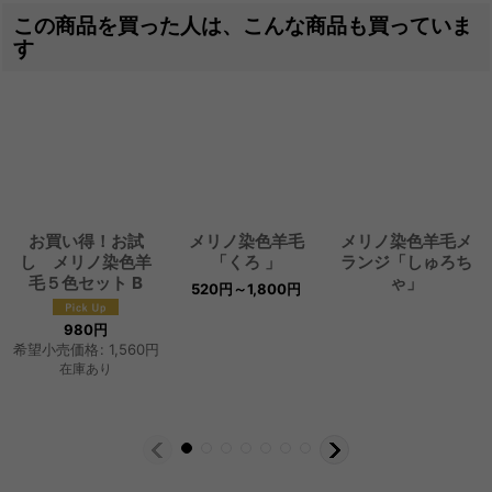
この商品を買った人は、こんな商品も買っていま
す
お買い得！お試
メリノ染色羊毛
メリノ染色羊毛メ
し メリノ染色羊
「くろ 」
ランジ「しゅろち
毛５色セット B
ゃ」
520
円
～1,800
円
980
円
希望小売価格
:
1,560
円
在庫あり