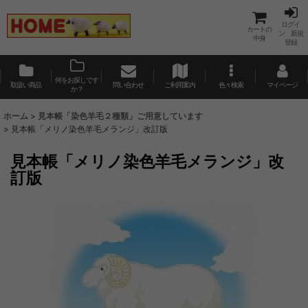
ログイ
カートの
ン 新規
中身
登録
何をお探しです
取扱い商品
問い合わせ
ご利用案内
色々検索
マイページ
か？
ホーム
>
見本帳「染色羊毛２種類」ご用意しています
>
見本帳「メリノ染色羊毛メランジ」改訂版
見本帳「メリノ染色羊毛メランジ」改
訂版