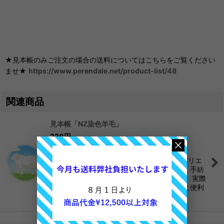
★見本帳のみご注文の場合の送料についてはこちらをご覧ください
ませ★
https://www.perendale.net/product-list/48
関連商品
見本帳「NZ染色羊毛」
220
円
在庫数 あり
「NZ染色羊毛単品」40種類以上のカラーバリエ
ーションニードル、ハンドメイドフェルト、手紡
ぎ、、と何にでも使いやすいタイプの羊毛。 実際
の羊毛が貼り付けてありますので色の確認に便利
です。 &…