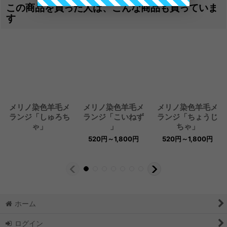
この商品を買った人は、こんな商品も買っていま
す
メリノ染色羊毛メ
メリノ染色羊毛メ
メリノ染色羊毛メ
ランジ「しゅろち
ランジ「こいねず
ランジ「ちょうじ
ゃ」
」
ちゃ」
520
円
～1,800
円
520
円
～1,800
円
ホーム
ログイン