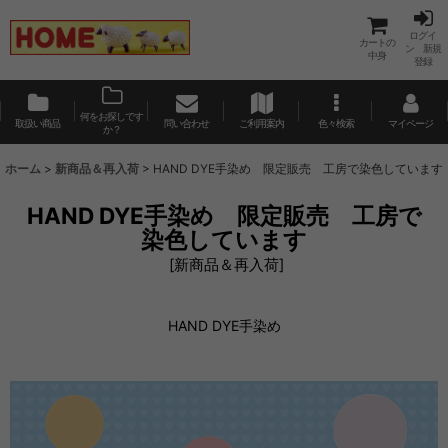
ログイ
カートの
ン 新規
中身
登録
何をお探しです
取扱い商品
問い合わせ
ご利用案内
色々検索
マイページ
か？
ホーム
>
新商品＆再入荷
>
HAND DYE手染め 限定販売 工房で染色しています
HAND DYE手染め 限定販売 工房で
染色しています
[
新商品＆再入荷
]
HAND DYE手染め