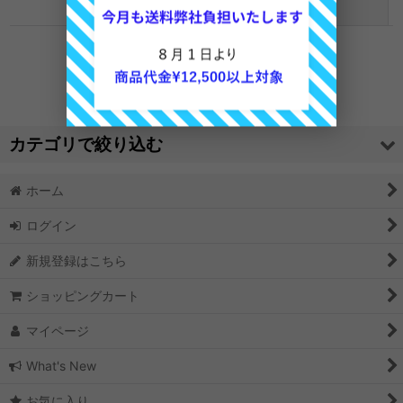
表示順変更
閉じる
0
件
サブカテゴリ
:
表示数
:
カテゴリで絞り込む
並び順
:
ホーム
HAND DYE手染め 限定販売 工房で染色しています (全商品)
ログイン
絞り込む
Hand Dye手染め「酒井さんの羊」染色グラデーション仕上げ
新規登録はこちら
ショッピングカート
マイページ
What's New
お気に入り