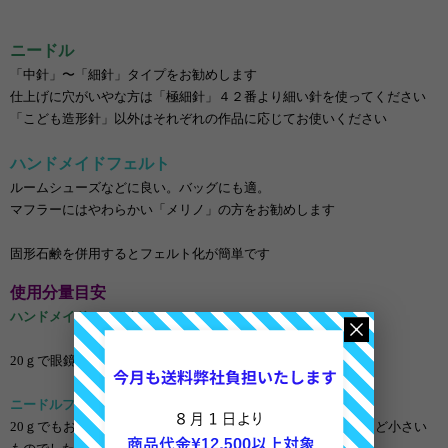
ニードル
「中針」〜「細針」タイプをお勧めします
仕上げに穴がいやな方は「極細針」４２番より細い針を使ってください
「こども造形針」以外はそれぞれの作品に応じてお使いください
ハンドメイドフェルト
ルームシューズなどに良い。バッグにも適。
マフラーにはやわらかい「メリノ」の方をお勧めします
固形石鹸を併用するとフェルト化が簡単です
使用分量目安
ハンドメイドフェルト
20ｇで眼鏡ケース程度の作品になります
ニードルフェルト
20ｇでもおよそ６０ｃｍ程度の長さになりますので、小動物など小さい