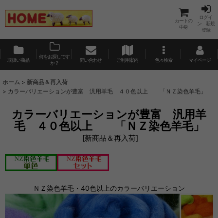
ログイ
カートの
ン 新規
中身
登録
何をお探しです
取扱い商品
問い合わせ
ご利用案内
色々検索
マイページ
か？
ホーム
>
新商品＆再入荷
>
カラーバリエーションが豊富 汎用羊毛 ４０色以上 「ＮＺ染色羊毛」
カラーバリエーションが豊富 汎用羊
毛 ４０色以上 「ＮＺ染色羊毛」
[
新商品＆再入荷
]
ＮＺ染色羊毛・40色以上のカラーバリエーション