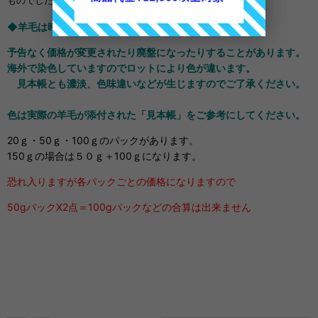
ものでしたら充分な量です
◆羊毛は時価でございます◆
予告なく価格が変更されたり廃盤になったりすることがあります。
海外で染色していますのでロットにより色が違います。
見本帳とも濃淡、色味違いなどが生じますのでご了承ください。
色は実際の羊毛が添付された「見本帳」をご参考にしてください。
20ｇ・50ｇ・100ｇのパックがあります。
150ｇの場合は５０ｇ＋100ｇになります。
恐れ入りますが各パックごとの価格になりますので
50gパックX2点＝100gパックなどの合算は出来ません