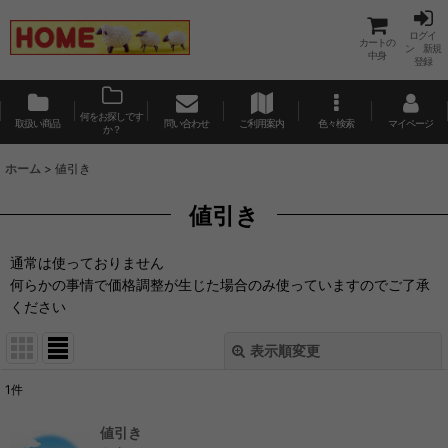
ログイ
カートの
ン 新規
中身
登録
何をお探しです
取扱い商品
問い合わせ
ご利用案内
色々検索
マイページ
か？
ホーム
>
値引き
値引き
通常は使っておりません
何らかの事情で価格調整が生じた場合のみ使っていますのでご了承
ください
表示順変更
閉じる
1
件
表示数
:
値引き