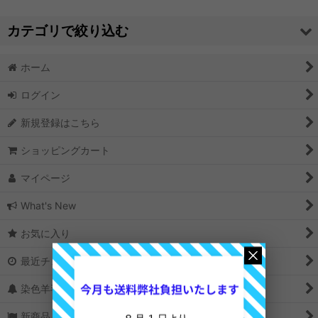
並び順
:
カテゴリで絞り込む
絞り込む
ホーム
同梱商品 (全商品)
ログイン
同梱商品
新規登録はこちら
ショッピングカート
マイページ
What's New
お気に入り
最近チェックしたアイテム
染色羊毛の選び方
新商品＆再入荷