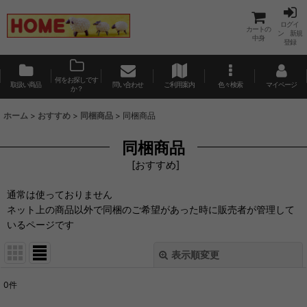
ログイ
カートの
ン 新規
中身
登録
何をお探しです
取扱い商品
問い合わせ
ご利用案内
色々検索
マイページ
か？
ホーム
>
おすすめ
>
同梱商品
>
同梱商品
同梱商品
[
おすすめ
]
通常は使っておりません
ネット上の商品以外で同梱のご希望があった時に販売者が管理して
いるページです
表示順変更
閉じる
0
件
表示数
: