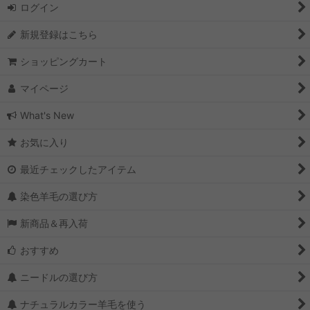
ログイン
ベース羊毛の「ランヴィエ生成羊毛」チクチク簡単に形が出来る
絞り込む
新規登録はこちら
人気の羊毛
ショッピングカート
廃盤しました「ランヴィエ染色羊毛」
マイページ
What's New
お気に入り
最近チェックしたアイテム
染色羊毛の選び方
新商品＆再入荷
おすすめ
ニードルの選び方
ナチュラルカラー羊毛を使う