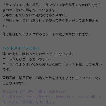
「ランヴィエ生成り羊毛」「ランヴィエ染色羊毛」を伸ばしながら
きつめに巻いて形を作っていきます。
ツルツルしていない羊毛なので巻きやすい。
「中針」か「こども造形針」を使ってチクチク刺して形を整えま
す。
薄く延ばしてチクチクするとシート羊毛が簡単に作れます。
ハンドメイドフェルト
弾力があり、ぽわっとした仕上げリになります。
ボール作りなどにも使いやすい
ニードルで形を作ってからお湯と石鹸で「フェルト化」しても良い
です。
固形石鹸（浴用石鹸）の泡で空気を抑えるようにしてフェルト化す
るとやりやすい
薄くはがして縦に裂いて篠状に出来るので
引っ張りながらそのまま巻いたり、丸めたりして「ベースの形」を
作ってから「色羊毛」を上に使うと