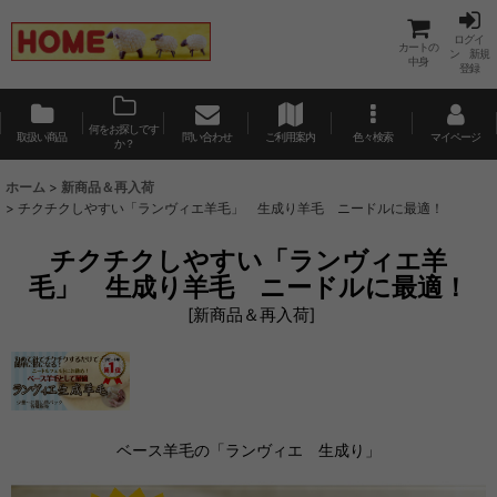
ログイ
カートの
ン 新規
中身
登録
何をお探しです
取扱い商品
問い合わせ
ご利用案内
色々検索
マイページ
か？
ホーム
>
新商品＆再入荷
>
チクチクしやすい「ランヴィエ羊毛」 生成り羊毛 ニードルに最適！
チクチクしやすい「ランヴィエ羊
毛」 生成り羊毛 ニードルに最適！
[
新商品＆再入荷
]
ベース羊毛の「ランヴィエ 生成り」