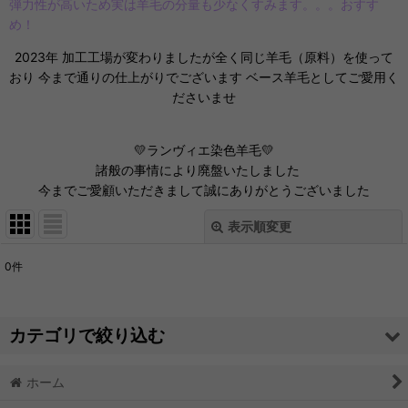
弾力性が高いため実は羊毛の分量も少なくすみます。。。おすす
め！
2023年 加工工場が変わりましたが全く同じ羊毛（原料）を使って
おり 今まで通りの仕上がりでございます ベース羊毛としてご愛用く
ださいませ
💛ランヴィエ染色羊毛💛
諸般の事情により廃盤いたしました
今までご愛顧いただきまして誠にありがとうございました
表示順変更
閉じる
0
件
サブカテゴリ
:
カテゴリで絞り込む
表示数
:
ホーム
チクチクしやすい「ランヴィエ羊毛」 生成り羊毛 ニードルに
並び順
:
最適！ (全商品)