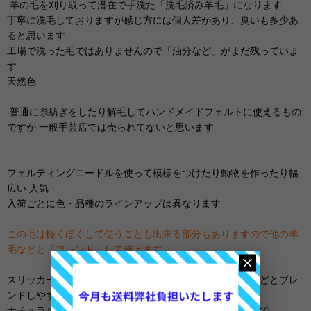
羊の毛を刈り取って潜在で手洗た「洗毛済み羊毛」になります
丁寧に洗毛しておりますが感じ方には個人差があり、臭いも多少あ
ると思います
工場で洗った毛ではありませんので「油分など」がまだ残っていま
す
天然色
普通に糸紡ぎをしたり解毛してハンドメイドフェルトに使えるもの
ですが 一般手芸店では売られてないと思います
フェルティングニードルを使って模様をつけたり動物を作ったり幅
広い 人気
入荷ごとに色・品種のラインアップは異なります
この毛は軽くほぐして使うことも出来る部分もありますので他の羊
毛などと「ブレンド」して使えます
スリッカーや犬の櫛などで解毛することにより他の羊毛などとブレ
ンドしやすくなります
ナチュラルカラー羊毛と同じ感覚で使うことが出来ますので