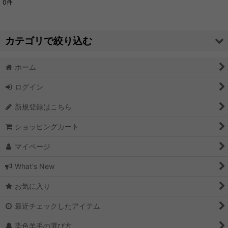
0
件
サブカテゴリ
:
カテゴリで絞り込む
表示数
:
ホーム
そのままの羊「房のままの羊」すぐ使える！房状になった羊の毛
並び順
:
(全商品)
ログイン
房のままの羊「いろいろ羊」すぐ使える数種類の羊の毛
絞り込む
新規登録はこちら
房のままの羊「単色パック」すぐ使える一種類入り
ショッピングカート
マイページ
What's New
お気に入り
最近チェックしたアイテム
染色羊毛の選び方