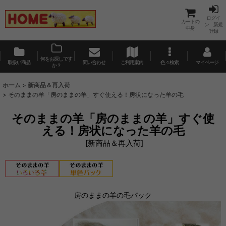
ログイ
カートの
ン 新規
中身
登録
何をお探しです
取扱い商品
問い合わせ
ご利用案内
色々検索
マイページ
か？
ホーム
>
新商品＆再入荷
>
そのままの羊「房のままの羊」すぐ使える！房状になった羊の毛
そのままの羊「房のままの羊」すぐ使
える！房状になった羊の毛
[
新商品＆再入荷
]
房のままの羊の毛パック