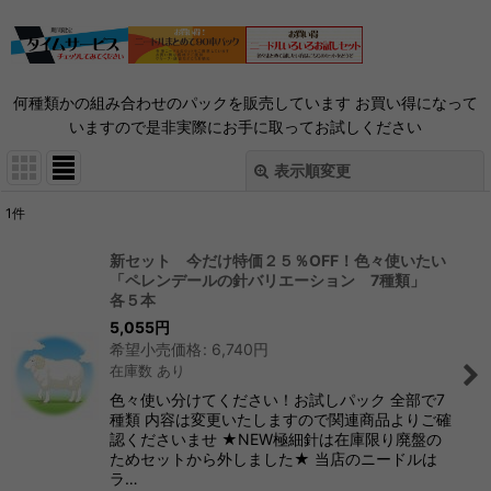
何種類かの組み合わせのパックを販売しています お買い得になって
いますので是非実際にお手に取ってお試しください
表示順変更
閉じる
1
件
表示数
:
新セット 今だけ特価２５％OFF！色々使いたい
「ペレンデールの針バリエーション 7種類」
並び順
:
各５本
5,055
円
希望小売価格
:
6,740
円
絞り込む
在庫数 あり
色々使い分けてください！お試しパック 全部で7
種類 内容は変更いたしますので関連商品よりご確
認くださいませ ★NEW極細針は在庫限り廃盤の
ためセットから外しました★ 当店のニードルは
ラ…