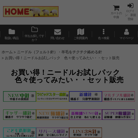
ログイ
カートの
ン 新規
中身
登録
何をお探しです
取扱い商品
問い合わせ
ご利用案内
色々検索
マイページ
か？
ホーム
>
ニードル（フェルト針）・羊毛をチクチク絡める針
>
お買い得！ニードルお試しパック 色々使ってみたい・・セット販売
お買い得！ニードルお試しパック
色々使ってみたい・・セット販売