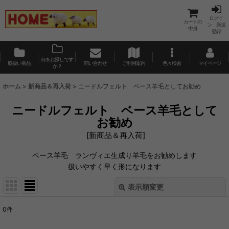
ログイ
カートの
ン 新規
中身
登録
何をお探しです
取扱い商品
問い合わせ
ご利用案内
色々検索
マイページ
か？
ホーム
>
新商品＆再入荷
>
ニードルフェルト ベース羊毛としてお勧め
ニードルフェルト ベース羊毛として
お勧め
[
新商品＆再入荷
]
ベース羊毛 ランヴィエ生成り羊毛をお勧めします
扱いやすく早く形になります
表示順変更
閉じる
0
件
表示数
: