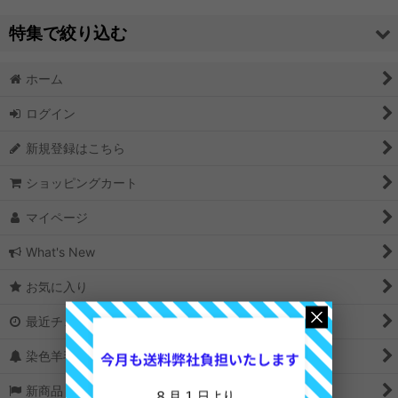
並び順
:
特集で絞り込む
絞り込む
ホーム
ニードルフェルト 汎用針
ログイン
ニードルフェルト ベース羊毛としてお勧め
新規登録はこちら
色羊毛 お勧め
ショッピングカート
メリノ染色羊毛 美しい発色
マイページ
フレンドしてよりリアルな表現を
What's New
クリクリの巻き毛 天然素材
お気に入り
白い羊毛 いろいろ
最近チェックしたアイテム
染色羊毛の選び方
新商品＆再入荷