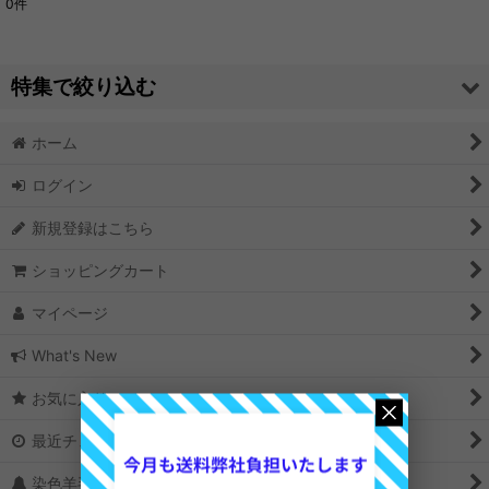
0
件
表示数
:
並び順
:
特集で絞り込む
絞り込む
ホーム
ニードルフェルト 汎用針
ログイン
ニードルフェルト ベース羊毛としてお勧め
新規登録はこちら
色羊毛 お勧め
ショッピングカート
メリノ染色羊毛 美しい発色
マイページ
フレンドしてよりリアルな表現を
What's New
クリクリの巻き毛 天然素材
お気に入り
白い羊毛 いろいろ
最近チェックしたアイテム
染色羊毛の選び方