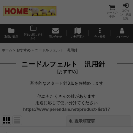
ログイ
カートの
ン 新規
中身
登録
何をお探しです
取扱い商品
問い合わせ
ご利用案内
色々検索
マイページ
か？
ホーム
>
おすすめ
>
ニードルフェルト 汎用針
ニードルフェルト 汎用針
[
おすすめ
]
基本的なスタート針3点をお勧めします
他にもたくさんの針があります
用途に応じて使い分けてください
https://www.perendale.net/product-list/17
表示順変更
閉じる