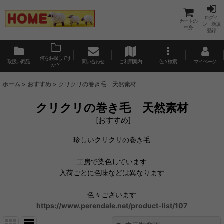
ログイ
カートの
ン 新規
中身
登録
何をお探しです
取扱い商品
問い合わせ
ご利用案内
色々検索
マイページ
か？
ホーム
>
おすすめ
>
クリクリの巻き毛 天然素材
クリクリの巻き毛 天然素材
[
おすすめ
]
珍しいクリクリの巻き毛
工房で染色しています
入荷ごとに色味などは異なります
色々ございます
https://www.perendale.net/product-list/107