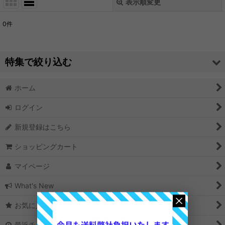
表示順変更
閉じる
0
件
表示数
:
並び順
:
特集で絞り込む
絞り込む
ホーム
ニードルフェルト 汎用針
ログイン
ニードルフェルト ベース羊毛としてお勧め
新規登録はこちら
色羊毛 お勧め
ショッピングカート
メリノ染色羊毛 美しい発色
マイページ
フレンドしてよりリアルな表現を
What's New
クリクリの巻き毛 天然素材
お気に入り
白い羊毛 いろいろ
最近チェックしたアイテム