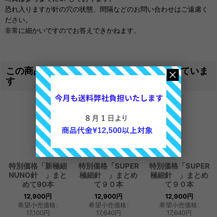
恐れ入りますが針の穴の状態、間隔などのお問い合わせはご遠慮く
ださい。
非常に細かいですのでお答えできかねます。
この商品を買った人は、こんな商品も買っていま
す
特別価格「新極細
特別価格「SUPER
特別価格「SUPER
NUNO針 」まと
極細針 」まとめ
極細針 」まとめ
めて90本
て９０本
て９０本
12,900
円
12,900
円
12,900
円
希望小売価格
:
希望小売価格
:
希望小売価格
:
17,100
円
17,640
円
17,640
円