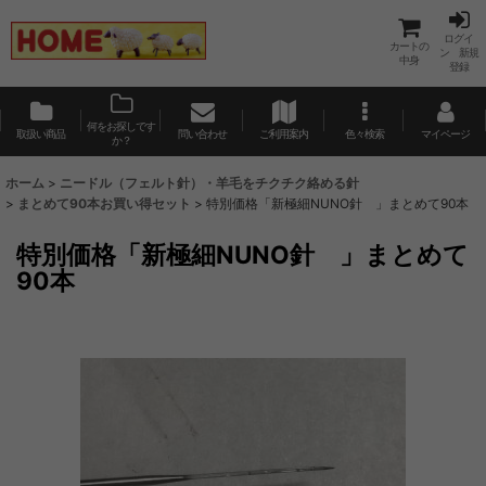
ログイ
カートの
ン 新規
中身
登録
何をお探しです
取扱い商品
問い合わせ
ご利用案内
色々検索
マイページ
か？
ホーム
>
ニードル（フェルト針）・羊毛をチクチク絡める針
>
まとめて90本お買い得セット
>
特別価格「新極細NUNO針 」まとめて90本
特別価格「新極細NUNO針 」まとめて
90本