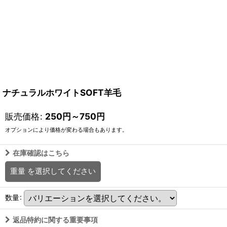
ナチュラルホワイトSOFT羊毛
販売価格
:
250
円
～750
円
オプションにより価格が変わる場合もあります。
在庫確認はこちら
重量
を選択してください
数量
:
返品特約に関する重要事項