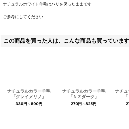
ナチュラルホワイト羊毛はハリを保ったままです
ご参考にしてください
この商品を買った人は、こんな商品も買っていま
ナチュラルカラー羊毛
ナチュラルカラー羊毛
ナチ
「グレイメリノ」
「ＮＺダーク」
「
330
円
～890
円
270
円
～825
円
2