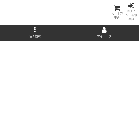
ログイ
カートの
ン 新規
中身
登録
色々検索
マイページ