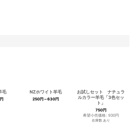
羊毛
NZホワイト羊毛
お試しセット ナチュラ
ルカラー羊毛「3色セッ
円
250
円
～630
円
ト」
750
円
希望小売価格
:
930
円
在庫数 あり