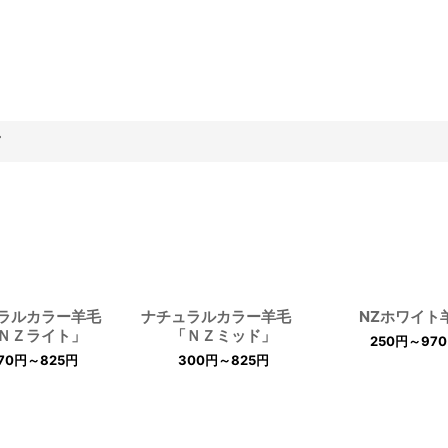
す
ュラルカラー羊毛
ナチュラルカラー羊毛
NZホワイト
ＮＺライト」
「ＮＺミッド」
250
円
～970
70
円
～825
円
300
円
～825
円