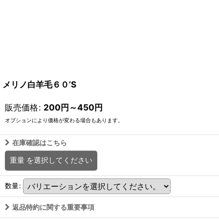
メリノ白羊毛６０’S
販売価格
:
200
円
～450
円
オプションにより価格が変わる場合もあります。
在庫確認はこちら
重量
を選択してください
数量
:
返品特約に関する重要事項