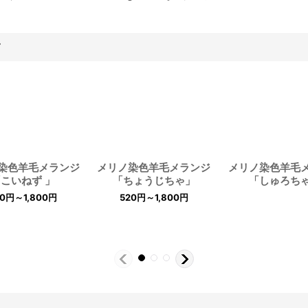
す
染色羊毛メランジ
メリノ染色羊毛メランジ
メリノ染色羊毛
こいねず 」
「ちょうじちゃ」
「しゅろち
20
円
～1,800
円
520
円
～1,800
円