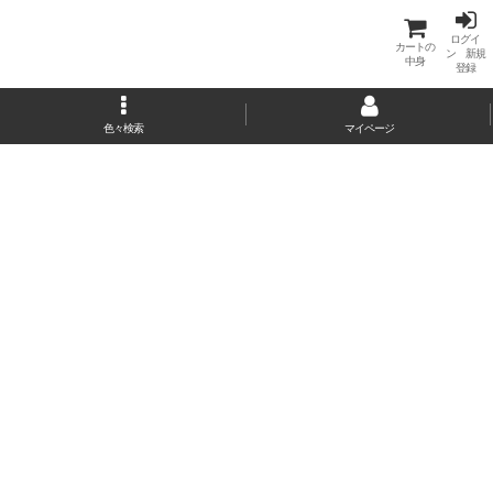
ログイ
カートの
ン 新規
中身
登録
色々検索
マイページ