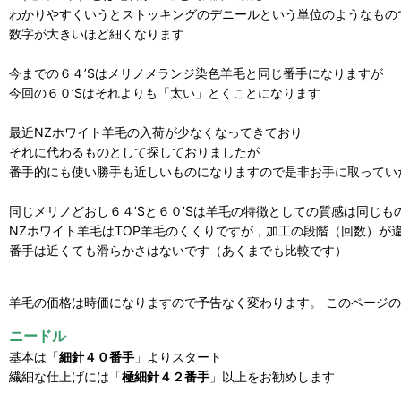
わかりやすくいうとストッキングのデニールという単位のようなもの
数字が大きいほど細くなります
今までの６４’Sはメリノメランジ染色羊毛と同じ番手になりますが
今回の６０’Sはそれよりも「太い」とくことになります
最近NZホワイト羊毛の入荷が少なくなってきており
それに代わるものとして探しておりましたが
番手的にも使い勝手も近しいものになりますので是非お手に取ってい
同じメリノどおし６４’Sと６０’Sは羊毛の特徴としての質感は同じも
NZホワイト羊毛はTOP羊毛のくくりですが，加工の段階（回数）が
番手は近くても滑らかさはないです（あくまでも比較です）
羊毛の価格は時価になりますので予告なく変わります。 このページ
ニードル
基本は「
細針４０番手
」よりスタート
繊細な仕上げには「
極細針４２番手
」以上をお勧めします