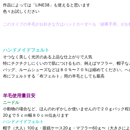
作品によっては「LINE38」も使えると思います
色々お試しください
このタイプの羊毛がお好きな方はハンドカーダーも「細番手用」がお
ハンドメイドフェルト
そつなく美しく光沢のある上品な仕上がりで人気
特にチクチクしにくいので肌につけるもの、例えばマフラー、帽子な
バッグ、ルームシューズなどは８０％〜７０％は縮めてください。へ
布にフェルトする「布フェルト」用の羊毛としても最高
羊毛使用量目安
ニードル
小動物の場合など、ほんのわずかしか使いませんので２０ｇパック程
20ｇで５ｃｍ幅８０ｃｍ位あります
ハンドメイドフェルト
帽子（大人）100ｇ・眼鏡ケース20ｇ・マフラー60ｇ〜（大きさ