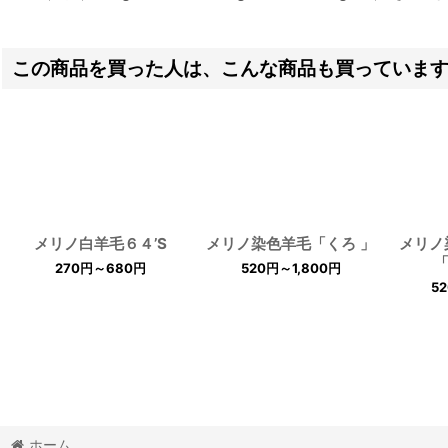
この商品を買った人は、こんな商品も買っていま
メリノ白羊毛６４’S
メリノ染色羊毛「くろ 」
メリノ
「
270
円
～680
円
520
円
～1,800
円
5
ホーム