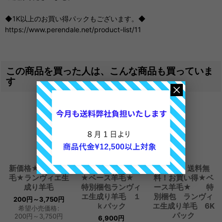
◆1K以上のお買い得パックもございます。◆
https://www.perendale.net/product-list/11
この商品を買った人は、こんな商品も買っていま
す
新価格★ベース羊
新価格 お買い得
新価格 送料無
毛★ランヴィエ生
★ベース羊毛★
料！お買い得★ベ
成り羊毛
特別梱包ランヴィ
ース羊毛★ 特
エ生成り羊毛 １
別梱包 ランヴィ
200
円
～3,750
円
ｋパック
エ生成り羊毛 6K
希望小売価格
:
パック
200
円
～3,750
円
6,900
円