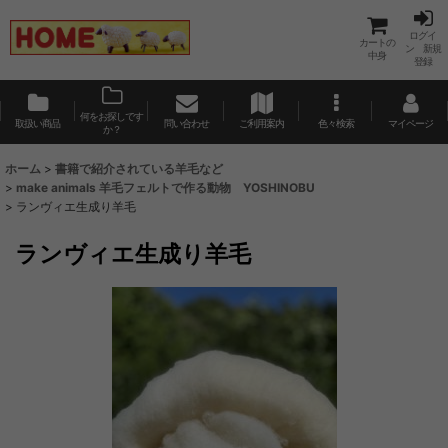
ログイ
カートの
ン 新規
中身
登録
何をお探しです
取扱い商品
問い合わせ
ご利用案内
色々検索
マイページ
か？
ホーム
>
書籍で紹介されている羊毛など
>
make animals 羊毛フェルトで作る動物 YOSHINOBU
>
ランヴィエ生成り羊毛
ランヴィエ生成り羊毛