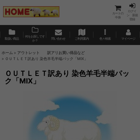
ログイ
カートの
ン 新規
中身
登録
何をお探しです
取扱い商品
問い合わせ
ご利用案内
色々検索
マイページ
か？
ホーム
>
アウトレット 訳アリお買い得品など
>
ＯＵＴＬＥＴ訳あり 染色羊毛半端パック「MIX」
ＯＵＴＬＥＴ訳あり 染色羊毛半端パッ
ク「MIX」