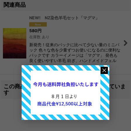
関連商品
NEW! NZ染色羊毛セット「マグマ」
580
円
在庫数 あり
新発売！従来のパックに比べて少ない量のミニパ
ック 色々な色を少量ずつお使いになるのに便利な
パックです カラーイメージは「マグマ」 発色も
良く使いやすい羊毛 紡ぎ、ハンドメイドフェル
ト、…
この商品を買った人は、こんな商品も買っていま
す