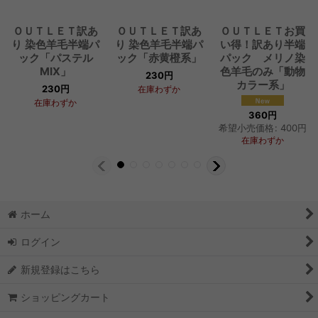
ＯＵＴＬＥＴ訳あ
ＯＵＴＬＥＴ訳あ
ＯＵＴＬＥＴお買
り 染色羊毛半端パ
り 染色羊毛半端パ
い得！訳あり半端
ック「パステル
ック「赤黄橙系」
パック メリノ染
MIX」
色羊毛のみ「動物
230
円
カラー系」
230
円
在庫わずか
在庫わずか
360
円
希望小売価格
:
400
円
在庫わずか
ホーム
ログイン
新規登録はこちら
ショッピングカート