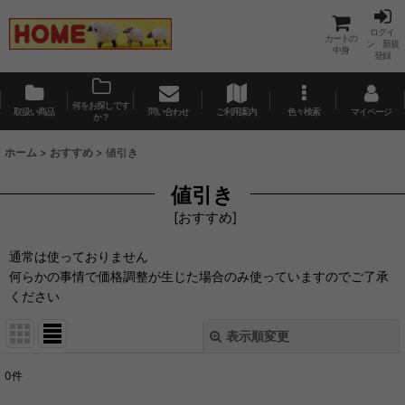
ログイ
カートの
ン 新規
中身
登録
何をお探しです
取扱い商品
問い合わせ
ご利用案内
色々検索
マイページ
か？
ホーム
>
おすすめ
>
値引き
値引き
[
おすすめ
]
通常は使っておりません
何らかの事情で価格調整が生じた場合のみ使っていますのでご了承
ください
表示順変更
閉じる
0
件
表示数
: