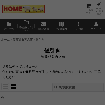
ログイ
カートの
ン 新規
中身
登録
何をお探しです
取扱い商品
問い合わせ
ご利用案内
色々検索
マイページ
か？
ホーム
>
新商品＆再入荷
>
値引き
値引き
[
新商品＆再入荷
]
通常は使っておりません
何らかの事情で価格調整が生じた場合のみ使っていますのでご了承
ください
表示順変更
閉じる
0
件
表示数
: