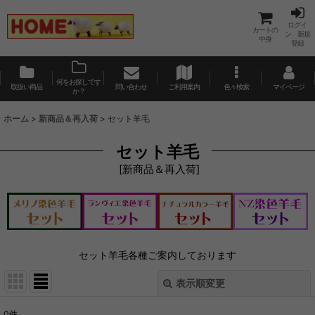
ログイ
カートの
ン 新規
中身
登録
何をお探しです
取扱い商品
問い合わせ
ご利用案内
色々検索
マイページ
か？
ホーム
>
新商品＆再入荷
>
セット羊毛
セット羊毛
[
新商品＆再入荷
]
セット羊毛各種ご案内しております
表示順変更
閉じる
0
件