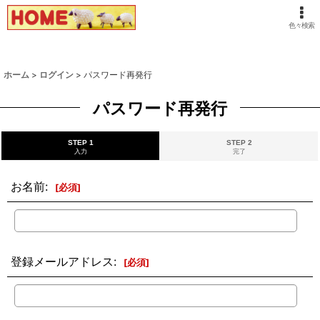
色々検索
ホーム
>
ログイン
>
パスワード再発行
パスワード再発行
STEP 1
STEP 2
入力
完了
お名前
:
[
必須
]
登録メールアドレス
:
[
必須
]