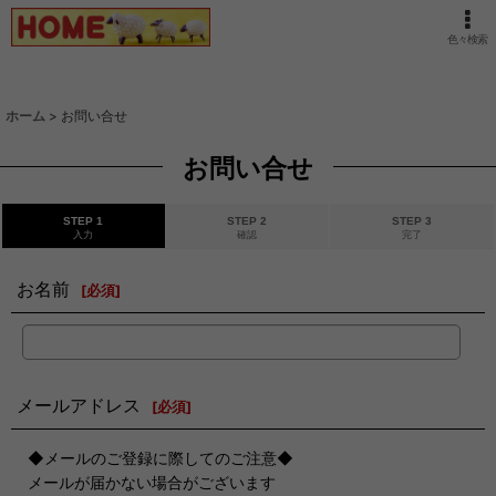
色々検索
ホーム
>
お問い合せ
お問い合せ
STEP 1
STEP 2
STEP 3
入力
確認
完了
お名前
[
必須
]
メールアドレス
[
必須
]
◆メールのご登録に際してのご注意◆
メールが届かない場合がございます