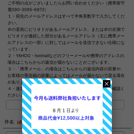
ご不明の点がございましたらお問い合わせください（携帯留守
電090-3095-6972）
１・宛先のメールアドレスはすべて半角英数字で入力してくだ
さい。
＠の直前にピリオドがあるメールアドレス、または＠の左側で
ピリオドが連続した部分があるメールアドレス（主に携帯メー
ルアドレスの一部）に対してはメールを送信できない仕様にな
っています。
２・YAHOO・hotmailなどのフリーメールや携帯のアドレスの
場合はこちらからの返信が届かないことがございます。
３・「携帯メール」の場合はこちらからの返信内容の容量や、
お客様の受信箱の容量によってはメールが届かないで戻る場合
があります。
４・迷惑メールに振り分けられる場合もありますのでご確認く
ださいませ。
件名
[
必須
]