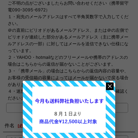
ご不明の点がございましたらお問い合わせください（携帯留守
電090-3095-6972）
１・宛先のメールアドレスはすべて半角英数字で入力してくだ
さい。
＠の直前にピリオドがあるメールアドレス、または＠の左側で
ピリオドが連続した部分があるメールアドレス（主に携帯メー
ルアドレスの一部）に対してはメールを送信できない仕様にな
っています。
２・YAHOO・hotmailなどのフリーメールや携帯のアドレスの
場合はこちらからの返信が届かないことがございます。
３・「携帯メール」の場合はこちらからの返信内容の容量や、
お客様の受信箱の容量によってはメールが届かないで戻る場合
があります。
４・迷惑メールに振り分けられる場合もありますのでご確認く
ださいませ。
件名
[
必須
]