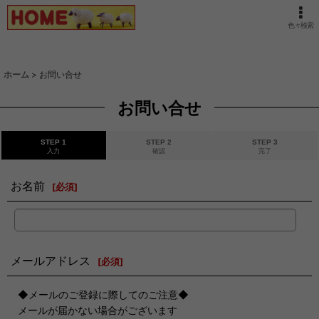
色々検索
ホーム
>
お問い合せ
お問い合せ
STEP 1
STEP 2
STEP 3
入力
確認
完了
お名前
[
必須
]
メールアドレス
[
必須
]
◆メールのご登録に際してのご注意◆
メールが届かない場合がございます