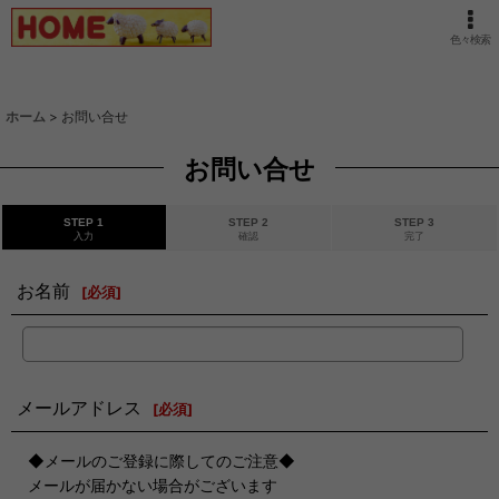
色々検索
ホーム
>
お問い合せ
お問い合せ
STEP 1
STEP 2
STEP 3
入力
確認
完了
お名前
[
必須
]
メールアドレス
[
必須
]
◆メールのご登録に際してのご注意◆
メールが届かない場合がございます