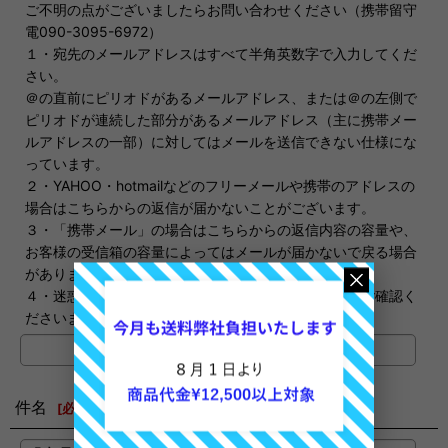
ご不明の点がございましたらお問い合わせください（携帯留守
電090-3095-6972）
１・宛先のメールアドレスはすべて半角英数字で入力してくだ
さい。
＠の直前にピリオドがあるメールアドレス、または＠の左側で
ピリオドが連続した部分があるメールアドレス（主に携帯メー
ルアドレスの一部）に対してはメールを送信できない仕様にな
っています。
２・YAHOO・hotmailなどのフリーメールや携帯のアドレスの
場合はこちらからの返信が届かないことがございます。
３・「携帯メール」の場合はこちらからの返信内容の容量や、
お客様の受信箱の容量によってはメールが届かないで戻る場合
があります。
４・迷惑メールに振り分けられる場合もありますのでご確認く
ださいませ。
件名
[
必須
]